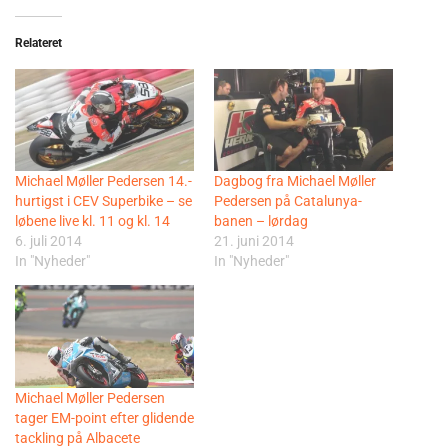
Relateret
Michael Møller Pedersen 14.-
Dagbog fra Michael Møller
hurtigst i CEV Superbike – se
Pedersen på Catalunya-
løbene live kl. 11 og kl. 14
banen – lørdag
6. juli 2014
21. juni 2014
In "Nyheder"
In "Nyheder"
Michael Møller Pedersen
tager EM-point efter glidende
tackling på Albacete