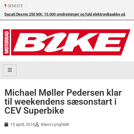
SENESTE
Ducati Desmo 250 MX: 15.000 omdrejninger og fuld elektronikpakke på
crossbanen
Michael Møller Pedersen klar
til weekendens sæsonstart i
CEV Superbike
15 april, 2016
Klavs Lyngfeldt