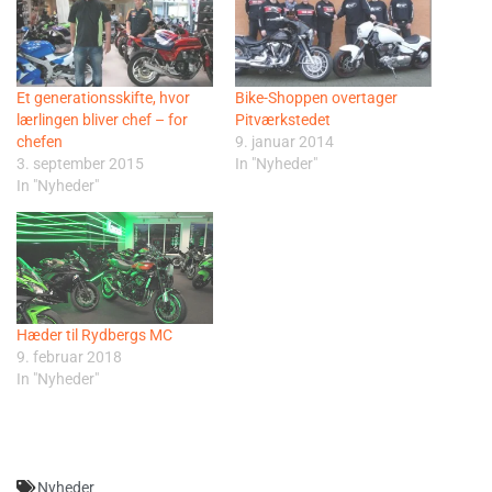
Et generationsskifte, hvor
Bike-Shoppen overtager
lærlingen bliver chef – for
Pitværkstedet
chefen
9. januar 2014
3. september 2015
In "Nyheder"
In "Nyheder"
Hæder til Rydbergs MC
9. februar 2018
In "Nyheder"
Nyheder