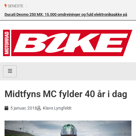
SENESTE
Ducati Desmo 250 MX: 15.000 omdrejninger og fuld elektronikpakke på
Su
crossbanen
en
Midtfyns MC fylder 40 år i dag
5 januar, 2018
Klavs Lyngfeldt