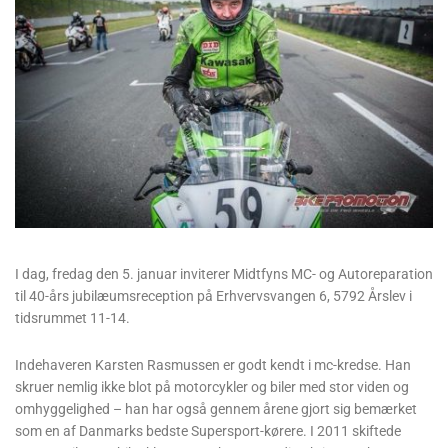
I dag, fredag den 5. januar inviterer Midtfyns MC- og Autoreparation
til 40-års jubilæums­reception på Erhvervs­vangen 6, 5792 Årslev i
tidsrummet 11-14.
Indehaveren Karsten Rasmussen er godt kendt i mc-kredse. Han
skruer nemlig ikke blot på motorcykler og biler med stor viden og
omhyggelighed – han har også gennem årene gjort sig bemærket
som en af Danmarks bedste Supersport-kørere. I 2011 skiftede