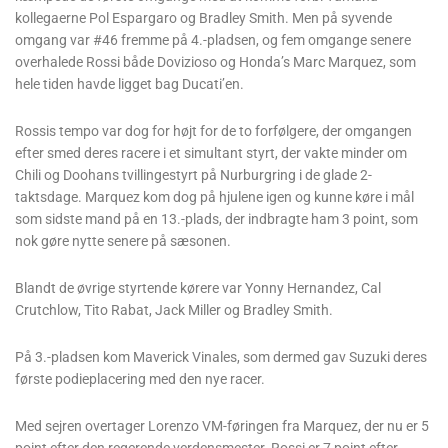
kollegaerne Pol Espargaro og Bradley Smith. Men på syvende
omgang var #46 fremme på 4.-pladsen, og fem omgange senere
overhalede Rossi både Dovizioso og Honda’s Marc Marquez, som
hele tiden havde ligget bag Ducati’en.
Rossis tempo var dog for højt for de to forfølgere, der omgangen
efter smed deres racere i et simultant styrt, der vakte minder om
Chili og Doohans tvillingestyrt på Nurburgring i de glade 2-
taktsdage. Marquez kom dog på hjulene igen og kunne køre i mål
som sidste mand på en 13.-plads, der indbragte ham 3 point, som
nok gøre nytte senere på sæsonen.
Blandt de øvrige styrtende kørere var Yonny Hernandez, Cal
Crutchlow, Tito Rabat, Jack Miller og Bradley Smith.
På 3.-pladsen kom Maverick Vinales, som dermed gav Suzuki deres
første podieplacering med den nye racer.
Med sejren overtager Lorenzo VM-føringen fra Marquez, der nu er 5