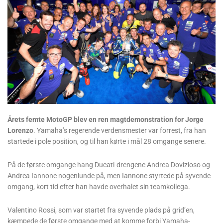
Årets femte MotoGP blev en ren magtdemonstration for Jorge
Lorenzo
. Yamaha’s regerende verdensmester var forrest, fra han
startede i pole position, og til han kørte i mål 28 omgange senere.
På de første omgange hang Ducati-drengene Andrea Dovizioso og
Andrea Iannone nogenlunde på, men Iannone styrtede på syvende
omgang, kort tid efter han havde overhalet sin teamkollega.
Valentino Rossi, som var startet fra syvende plads på grid’en,
kæmpede de første omgange med at komme forbi Yamaha-