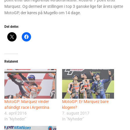
point efter den regerende verdensmester. Rossi er 7 point efter
Marquez. Og dermed er stillingen i top 3 ganske lige før årets sjette
MotoGP, der køres på Mugello om 14 dage.
Del dette:
Relateret
MotoGP: Marquez vinder
MotoGP: Er Marquez bare
afsindigt race i Argentina
klogere?
4. april 2016
7. august 2017
In "Nyheder"
In "Nyheder"