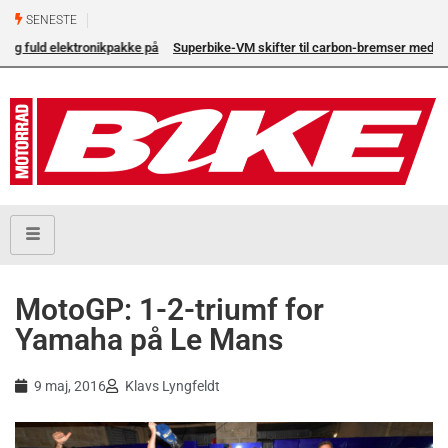
SENESTE
å
Superbike-VM skifter til carbon-bremser med Brembo som
eneleverandør
MotoGP: 1-2-triumf for
Yamaha på Le Mans
9 maj, 2016
Klavs Lyngfeldt