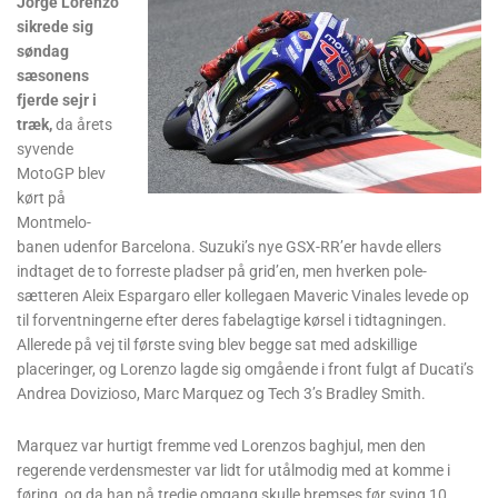
Jorge Lorenzo
sikrede sig
søndag
sæsonens
fjerde sejr i
træk,
da årets
syvende
MotoGP blev
kørt på
Montmelo-
banen udenfor Barcelona. Suzuki’s nye GSX-RR’er havde ellers
indtaget de to forreste pladser på grid’en, men hverken pole-
sætteren Aleix Espargaro eller kollegaen Maveric Vinales levede op
til forventningerne efter deres fabelagtige kørsel i tidtagningen.
Allerede på vej til første sving blev begge sat med adskillige
placeringer, og Lorenzo lagde sig omgående i front fulgt af Ducati’s
Andrea Dovizioso, Marc Marquez og Tech 3’s Bradley Smith.
Marquez var hurtigt fremme ved Lorenzos baghjul, men den
regerende verdensmester var lidt for utålmodig med at komme i
føring, og da han på tredje omgang skulle bremses før sving 10