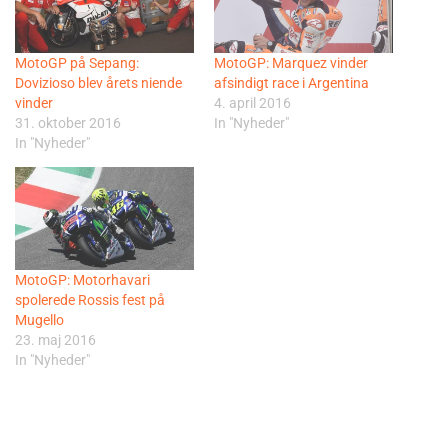
MotoGP på Sepang:
MotoGP: Marquez vinder
Dovizioso blev årets niende
afsindigt race i Argentina
vinder
4. april 2016
31. oktober 2016
In "Nyheder"
In "Nyheder"
MotoGP: Motorhavari
spolerede Rossis fest på
Mugello
23. maj 2016
In "Nyheder"