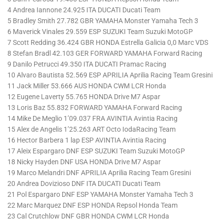
4 Andrea Iannone 24.925 ITA DUCATI Ducati Team
5 Bradley Smith 27.782 GBR YAMAHA Monster Yamaha Tech 3
6 Maverick Vinales 29.559 ESP SUZUKI Team Suzuki MotoGP
7 Scott Redding 36.424 GBR HONDA Estrella Galicia 0,0 Marc VDS
8 Stefan Bradl 42.103 GER FORWARD YAMAHA Forward Racing
9 Danilo Petrucci 49.350 ITA DUCATI Pramac Racing
10 Alvaro Bautista 52.569 ESP APRILIA Aprilia Racing Team Gresini
11 Jack Miller 53.666 AUS HONDA CWM LCR Honda
12 Eugene Laverty 55.765 HONDA Drive M7 Aspar
13 Loris Baz 55.832 FORWARD YAMAHA Forward Racing
14 Mike De Meglio 1’09.037 FRA AVINTIA Avintia Racing
15 Alex de Angelis 1’25.263 ART Octo IodaRacing Team
16 Hector Barbera 1 lap ESP AVINTIA Avintia Racing
17 Aleix Espargaro DNF ESP SUZUKI Team Suzuki MotoGP
18 Nicky Hayden DNF USA HONDA Drive M7 Aspar
19 Marco Melandri DNF APRILIA Aprilia Racing Team Gresini
20 Andrea Dovizioso DNF ITA DUCATI Ducati Team
21 Pol Espargaro DNF ESP YAMAHA Monster Yamaha Tech 3
22 Marc Marquez DNF ESP HONDA Repsol Honda Team
23 Cal Crutchlow DNF GBR HONDA CWM LCR Honda