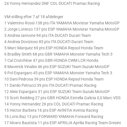
24 Yonny Hernandez DNF COL DUCATI Pramac Racing
VM-stilling efter 7 af 18 afdelinger
1 Valentino Rossi 138 pts ITA YAMAHA Movistar Yamaha MotoGP
2 Jorge Lorenzo 137 pts ESP YAMAHA Movistar Yamaha MotoGP
3 Andrea Iannone 94 pts ITA DUCATI Ducati Team
4 Andrea Dovizioso 83 pts ITA DUCATI Ducati Team
5 Marc Marquez 69 pts ESP HONDA Repsol Honda Team
6 Bradley Smith 68 pts GBR YAMAHA Monster Yamaha Tech 3
7 Cal Crutchlow 47 pts GBR HONDA CWM LCR Honda
8 Maverick Vinales 46 pts ESP SUZUKI Team Suzuki MotoGP
9 Pol Espargaro 45 pts ESP YAMAHA Monster Yamaha Tech 3
10 Dani Pedrosa 39 pts ESP HONDA Repsol Honda Team
11 Danilo Petrucci 39 pts ITA DUCATI Pramac Racing
12 Aleix Espargaro 31 pts ESP SUZUKI Team Suzuki MotoGP
13 Scott Redding 27 pts GBR HONDA Estrella Galicia 0,0 Marc VDS
14 Yonny Hernandez 26 pts COL DUCATI Pramac Racing
15 Hector Barbera 16 pts ESP AVINTIA Avintia Racing
16 Loris Baz 13 pts FORWARD YAMAHA Forward Racing
17 Alvaro Bautista 11 pts ESP APRILIA Aprilia Racing Team Gresini