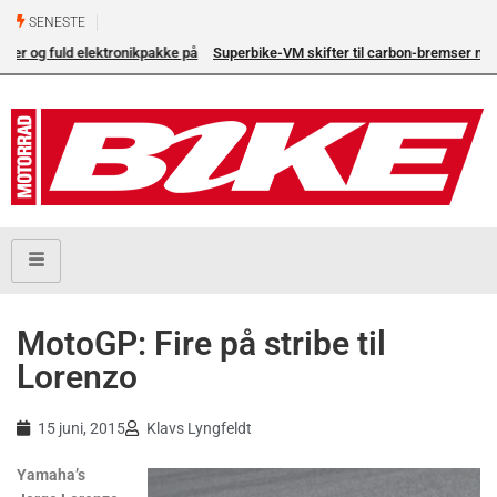
SENESTE
Superbike-VM skifter til carbon-bremser med Brembo som
eneleverandør
MotoGP: Fire på stribe til
Lorenzo
15 juni, 2015
Klavs Lyngfeldt
Yamaha’s