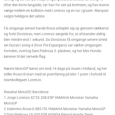
efter den korte langside, var han for sen på bremsen, og han kunne
vælge mellem en kollision med Lorenzo og en tur i gruset. Marquez
valgte heldigvis det sidste.
Få omgange senere havde Rossi arbejdet sig op gennem rækkerne
og forbi Dovizioso, men Lorenzo sørgede for, at afstanden aldrig
blev mindre end 1 sekund. Da Dovizioso få omgange senere smed
sin Ducati i sving 4 (hvor Pol Espargaro) var væltet omgangen
forinden, overtog Dani Pedrosa 3.-pladsen, og her blev Honda-
køreren til det ternede flag.
Næste MotoGP køres om små 14 dage på Assen i Holland, og her
stiller Rossi til start med en pointføring på blot 1 point i forhold til
teamkollegaen Lorenzo.
Resultat MotoGP, Barcelona
1 Jorge Lorenzo 42’53.208 ESP YAMAHA Movistar Yamaha
MotoGP
2 Valentino Rossi 0.885 ITA YAMAHA Movistar Yamaha MotoGP
3 Dani Pedrosa 19.455 ESP HONDA Repsol Honda Team