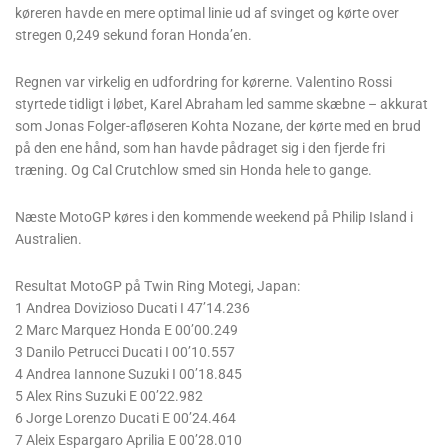
køreren havde en mere optimal linie ud af svinget og kørte over
stregen 0,249 sekund foran Honda’en.
Regnen var virkelig en udfordring for kørerne. Valentino Rossi
styrtede tidligt i løbet, Karel Abraham led samme skæbne – akkurat
som Jonas Folger-afløseren Kohta Nozane, der kørte med en brud
på den ene hånd, som han havde pådraget sig i den fjerde fri
træning. Og Cal Crutchlow smed sin Honda hele to gange.
Næste MotoGP køres i den kommende weekend på Philip Island i
Australien.
Resultat MotoGP på Twin Ring Motegi, Japan:
1 Andrea Dovizioso Ducati I 47’14.236
2 Marc Marquez Honda E 00’00.249
3 Danilo Petrucci Ducati I 00’10.557
4 Andrea Iannone Suzuki I 00’18.845
5 Alex Rins Suzuki E 00’22.982
6 Jorge Lorenzo Ducati E 00’24.464
7 Aleix Espargaro Aprilia E 00’28.010