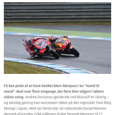
Få kan prale af at have banket Marc Marquez i en “mand til
mand”-duel over flere omgange, der først blev afgjort i løbets
sidste sving.
Andrea Dovizioso gjorde det ved MotoGP’et i Østrig –
og søndag gentog han successen i løbet på den regnvåde Twin Ring
Motegi i Japan. Med sin femte sejr i år reducerede Ducati-køreren
dermed afstanden i VM-stillingen til den førende Marquez til 11