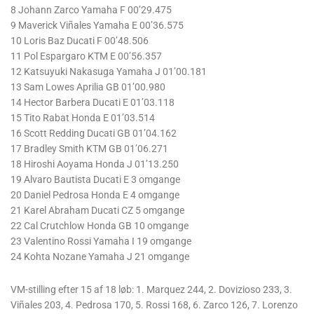
8 Johann Zarco Yamaha F 00’29.475
9 Maverick Viñales Yamaha E 00’36.575
10 Loris Baz Ducati F 00’48.506
11 Pol Espargaro KTM E 00’56.357
12 Katsuyuki Nakasuga Yamaha J 01’00.181
13 Sam Lowes Aprilia GB 01’00.980
14 Hector Barbera Ducati E 01’03.118
15 Tito Rabat Honda E 01’03.514
16 Scott Redding Ducati GB 01’04.162
17 Bradley Smith KTM GB 01’06.271
18 Hiroshi Aoyama Honda J 01’13.250
19 Alvaro Bautista Ducati E 3 omgange
20 Daniel Pedrosa Honda E 4 omgange
21 Karel Abraham Ducati CZ 5 omgange
22 Cal Crutchlow Honda GB 10 omgange
23 Valentino Rossi Yamaha I 19 omgange
24 Kohta Nozane Yamaha J 21 omgange
VM-stilling efter 15 af 18 løb: 1. Marquez 244, 2. Dovizioso 233, 3.
Viñales 203, 4. Pedrosa 170, 5. Rossi 168, 6. Zarco 126, 7. Lorenzo