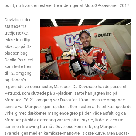
point, nu hvor der resterer tre afdelinger af MotoGP-sæsonen 2017.
Dovizioso, der
startede fra
tredje række,
rykkede tidligt i
løbet op på 3.-
pladsen bag
Danilo Petrucci,
som førte frem
til 12. omgang,
og Honda’s
regerende verdensmester, Marquez. Da Dovizioso havde passeret
Petrucci, som sluttede på 3.-pladsen, satte han jagten ind på
Marquez. På 21. omgang var Ducati’en i front, men tre omgange
senere var Marquez igen i spidsen. Som resten af feltet kæmpede de
virkelig med dækkenes manglende greb på den våde asfalt, og da
Marquez på sidste omgang var tæt på at styrte, lå de to igen tæt
sammen fire sving fra mål. Dovizioso kom forbi, og Marquez
svarede igen med en kamikaze-manøvre i sidste kurve. Men Ducati-