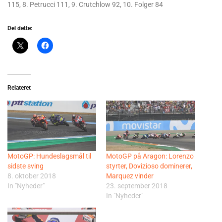
115, 8. Petrucci 111, 9. Crutchlow 92, 10. Folger 84
Del dette:
Relateret
MotoGP: Hundeslagsmål til
MotoGP på Aragon: Lorenzo
sidste sving
styrter, Dovizioso dominerer,
8. oktober 2018
Marquez vinder
In "Nyheder"
23. september 2018
In "Nyheder"