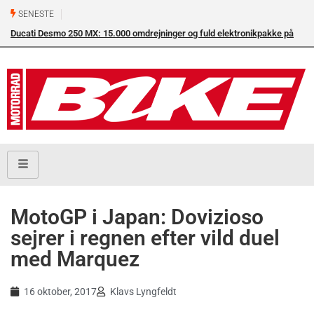
SENESTE
Ducati Desmo 250 MX: 15.000 omdrejninger og fuld elektronikpakke på
Su
crossbanen
en
MotoGP i Japan: Dovizioso
sejrer i regnen efter vild duel
med Marquez
16 oktober, 2017
Klavs Lyngfeldt