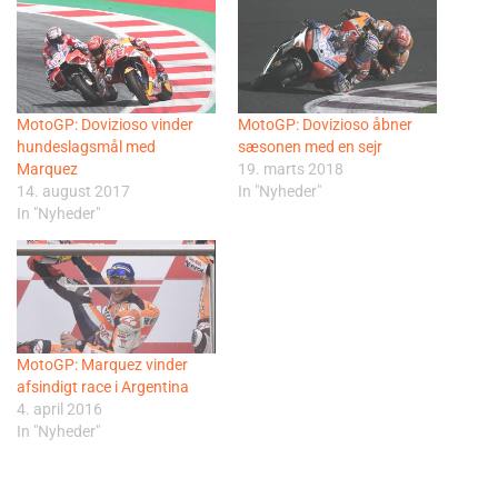
MotoGP: Dovizioso vinder
MotoGP: Dovizioso åbner
hundeslagsmål med
sæsonen med en sejr
Marquez
19. marts 2018
14. august 2017
In "Nyheder"
In "Nyheder"
MotoGP: Marquez vinder
afsindigt race i Argentina
4. april 2016
In "Nyheder"