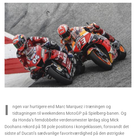
I
ngen var hurtigere end Marc Marquez i træningen og
tidtagningen til weekendens MotoGP på Spielberg-banen. Og
da Honda’s femdobbelte verdensmester lørdag slog Mick
Doohans rekord på 58 pole positions i kongeklassen, forsvandt det
sidste af Ducati’s sædvanlige favoritværdighed på den østrigske