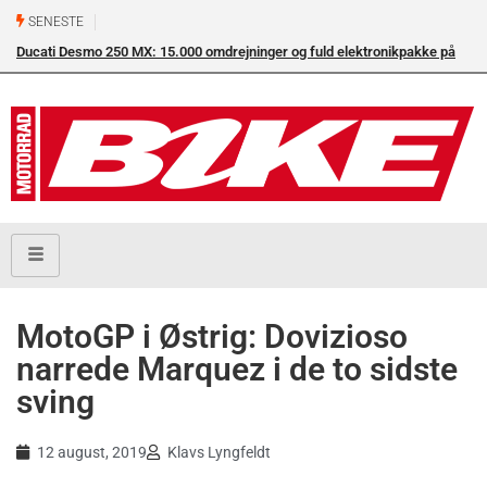
SENESTE
Ducati Desmo 250 MX: 15.000 omdrejninger og fuld elektronikpakke på
crossbanen
MotoGP i Østrig: Dovizioso
narrede Marquez i de to sidste
sving
12 august, 2019
Klavs Lyngfeldt