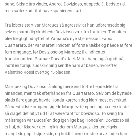
bane. Sidste års vinder, Andrea Dovizioso, nappede 3.-bedste tid,
men så ikke ud til at have spanierens fart.
Fra løbets start var Marquez så agressiv, at han udbremsede sig
selv og samtidig skubbede Dovizioso væk fra fra linien. Tumulten
blev kløgtigt udnyttet af Yamaha’s nye stjerneskud, Fabio
Quartararo, der var startet i midten af første række og nåede at føre
fem omgange, før Dovizioso og Marquez fik indhentet
franskmanden. Pramac-Ducati’s Jack Miller hang også godt på,
indtil en forhjulsudskridning sendte ham af banen, hvorefter
Valentino Rossi overtog 4.-pladsen.
Marquez og Dovizioso lå aldrig mere end to-tre tiendedele fra
hinanden, men trak efterhånden fra Quartararo. Selv om de byttede
plads flere gange, havde Honda-køreren dog klart mest overskud.
På næstsidste omgang øgede Marquez tempoet, og på den sidste
så slaget definitivt ud til at være tabt for Dovizioso. To sving fra
målstregen var Ducati’en dog igen lige bag Honda’en, Dovizioso så
et hul, der ikke var der – gik indenom Marquez, der tydeligvis
manglede grip i højde side, og holdt linien i sidste kurve, inden han