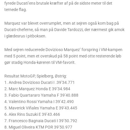
fyrede Ducati’ens brutale kræfter af på de sidste meter til det
ternede flag.
Marquez var blevet overrumplet, men at sejren også kom bag på
Ducati-cheferne, så man på Davide Tardozzi, der nærmest gik amok
i glædesrus i pitboksen.
Med sejren reducerede Dovizioso Marquez’ forspring i VM-kampen
med 5 point, men et overskud på 58 point med otte resterende løb
gør stadig Honda-køreren til VM-favorit.
Resultat MotoGP, Spielberg, Østrig:
1. Andrea Dovizioso Ducati I .39’34.771
2. Marc Marquez Honda E 39’34.984
3. Fabio Quartararo Yamaha F 39’40.888
4. Valentino Rossi Yamaha I 39’42.490
5. Maverick Viñales Yamaha E 39’43.445
6. Alex Rins Suzuki E 39’43.466
7. Francesco Bagnaia Ducati I 39’50.792
8. Miguel Oliveira KTM POR 39’50.977