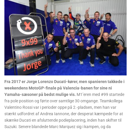
Fra 2017 er Jorge Lorenzo Ducati-kører, men spanieren takkede i
weekendens MotoGP-finale på Valencia-banen for sine ni
Yamaha-sæsoner på bedst mulige vis.
M1’eren med #99 startede
fra pole position og førte over samtlige 30 omgange. Teamkollega
Valentino Rossi var i perioder oppe på 2.-pladsen, men han var
stærkt udfordret af Andrea Iannone, der desperat kæmpede for at
skænke Ducati en afsluttende podieplacering, inden han skifter til
Suzuki. Senere blandede Marc Marquez sig i kampen, og da