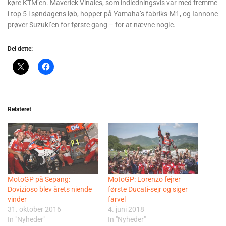
køre KTM’en. Maverick Vinales, som indledningsvis var med fremme
i top 5 i søndagens løb, hopper på Yamaha’s fabriks-M1, og Iannone
prøver Suzuki’en for første gang – for at nævne nogle.
Del dette:
Relateret
MotoGP på Sepang:
MotoGP: Lorenzo fejrer
Dovizioso blev årets niende
første Ducati-sejr og siger
vinder
farvel
31. oktober 2016
4. juni 2018
In "Nyheder"
In "Nyheder"