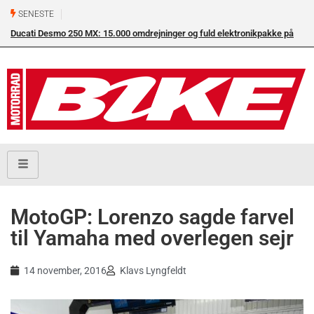
SENESTE
Ducati Desmo 250 MX: 15.000 omdrejninger og fuld elektronikpakke på
crossbanen
MotoGP: Lorenzo sagde farvel
til Yamaha med overlegen sejr
14 november, 2016
Klavs Lyngfeldt