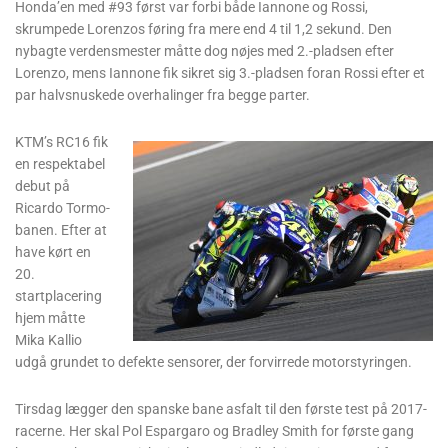
Honda’en med #93 først var forbi både Iannone og Rossi,
skrumpede Lorenzos føring fra mere end 4 til 1,2 sekund. Den
nybagte verdensmester måtte dog nøjes med 2.-pladsen efter
Lorenzo, mens Iannone fik sikret sig 3.-pladsen foran Rossi efter et
par halvsnuskede overhalinger fra begge parter.
KTM’s RC16 fik
en respektabel
debut på
Ricardo Tormo-
banen. Efter at
have kørt en
20.
startplacering
hjem måtte
Mika Kallio
udgå grundet to defekte sensorer, der forvirrede motorstyringen.
Tirsdag lægger den spanske bane asfalt til den første test på 2017-
racerne. Her skal Pol Espargaro og Bradley Smith for første gang