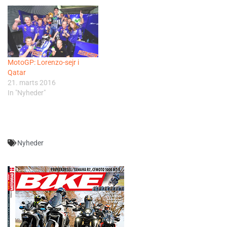
MotoGP: Lorenzo-sejr i
Qatar
21. marts 2016
In "Nyheder"
Nyheder