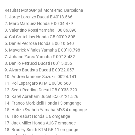
Resultat MotoGP på Montlemo, Barcelona
1. Jorge Lorenzo Ducati E 40’13.566
2. Marc Marquez Honda E 00’04.479
3. Valentino Rossi Yamaha I 00’06.098
4. Cal Crutchlow Honda GB 00’09.805
5. Daniel Pedrosa Honda E 00’10.640
6. Maverick Viñales Yamaha E 00’10.798
7. Johann Zarco Yamaha F 00’13.432
8. Danilo Petrucci Ducati I 00’15.055
9. Alvaro Bautista Ducati E 00’22.057
10. Andrea Iannone Suzuki I 00’24.141
11. Pol Espargaro KTM E 00’36.560
12. Scott Redding Ducati GB 00’38.229
13. Karel Abraham Ducati CZ 01’21.526
14. Franco Morbidelli Honda I 3 omgange
15. Hafizh Syahrin Yamaha MYS 4 omgange
16. Tito Rabat Honda E 6 omgange
17. Jack Miller Honda AUS 7 omgange
18. Bradley Smith KTM GB 11 omgange