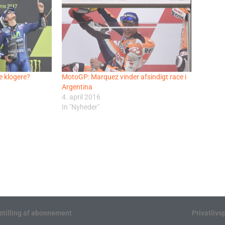
 klogere?
MotoGP: Marquez vinder afsindigt race i
Argentina
4. april 2016
In "Nyheder"
stilling af abonnement
Privatlivsp