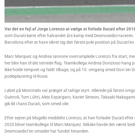
Var det en fejl af Jorge Lorenzo at vælge at forlade Ducati efter 2
som Ducati-kører efter halvandet års kamp med Desmosedici-racere
Barcelona efter at have sikret sig den første pole position på Ducati’en
Marc Marquez og Andrea Iannone overrumplede Lorenzo fra start, men 
her blev han til det ternede flag. Teamkollega Andrea Dovizioso hang
ikke holde tempoet og faldt tilbage, og på 10. omgang smed Dovi sin Du
podieplacering til Rossi.
Løbet på Montmelo var præget af talrige styrt. Allerede på første omg
Guintoli, Tom Lühti, Aleix Espargaro, Xavier Simeon, Takaaki Nakagami,
gik ild i hans Ducati, som smed olie.
Efter sejren på Mugello meddelte Lorenzo, at han forlader Ducati efter 
2020 bliver teamkollega til Marc Marquez. Måske havde det været bedr
Desmosedici’en omsider har fundet hinanden.