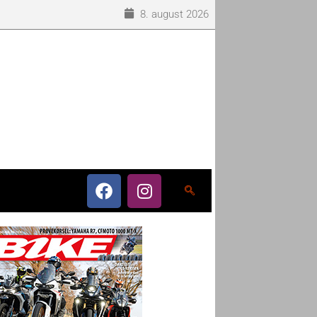
8. august 2026
o som eneleverandør