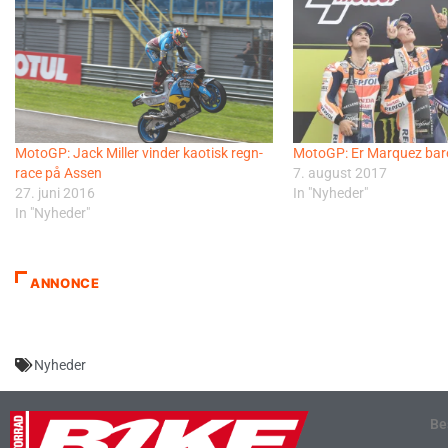
MotoGP: Jack Miller vinder kaotisk regn-
MotoGP: Er Marquez bare
race på Assen
7. august 2017
27. juni 2016
In "Nyheder"
In "Nyheder"
ANNONCE
Nyheder
Be