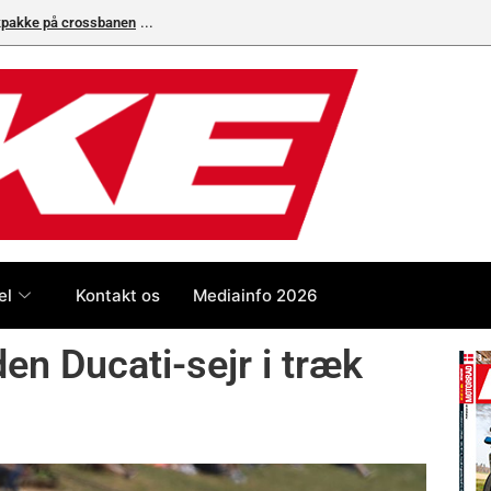
ikpakke på crossbanen
Superbike-VM skifter til carbon-bremser med Bremb
el
Kontakt os
Mediainfo 2026
n Ducati-sejr i træk