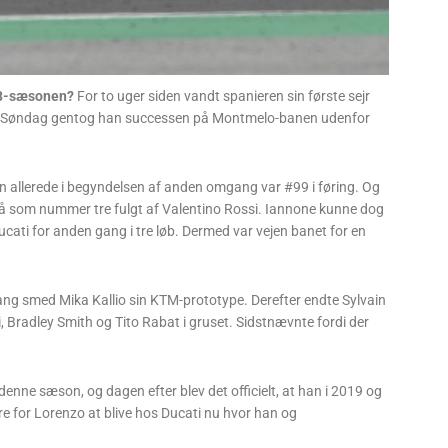
018-sæsonen?
For to uger siden vandt spanieren sin første sejr
n. Søndag gentog han successen på Montmelo-banen udenfor
.
allerede i begyndelsen af anden omgang var #99 i føring. Og
 på som nummer tre fulgt af Valentino Rossi. Iannone kunne dog
cati for anden gang i tre løb. Dermed var vejen banet for en
ang smed Mika Kallio sin KTM-prototype. Derefter endte Sylvain
 Bradley Smith og Tito Rabat i gruset. Sidstnævnte fordi der
denne sæson, og dagen efter blev det officielt, at han i 2019 og
e for Lorenzo at blive hos Ducati nu hvor han og