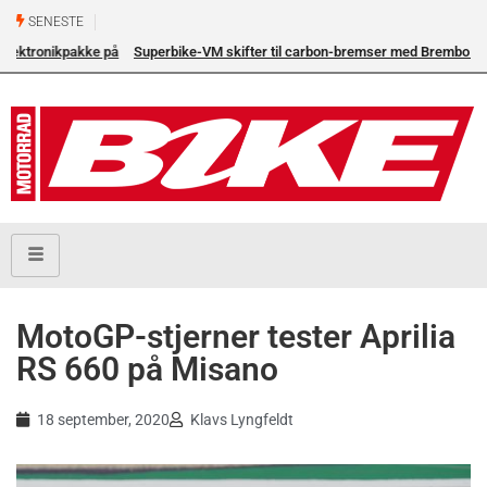
SENESTE
å
Superbike-VM skifter til carbon-bremser med Brembo som
eneleverandør
MotoGP-stjerner tester Aprilia
RS 660 på Misano
18 september, 2020
Klavs Lyngfeldt