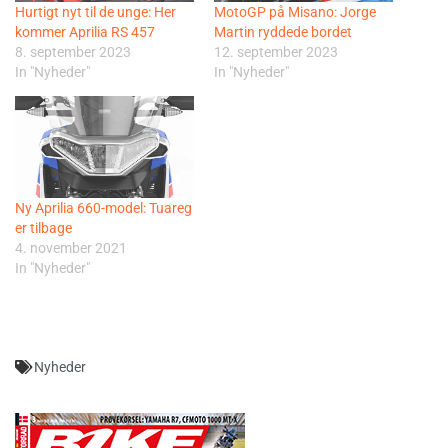
Hurtigt nyt til de unge: Her
MotoGP på Misano: Jorge
kommer Aprilia RS 457
Martin ryddede bordet
8. september 2023
12. september 2023
In "Nyheder"
In "Nyheder"
Ny Aprilia 660-model: Tuareg
er tilbage
4. november 2021
In "Nyheder"
Nyheder