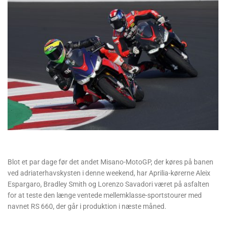
Blot et par dage før det andet Misano-MotoGP, der køres på banen
ved adriaterhavskysten i denne weekend, har Aprilia-kørerne Aleix
Espargaro, Bradley Smith og Lorenzo Savadori været på asfalten
for at teste den længe ventede mellemklasse-sportstourer med
navnet RS 660, der går i produktion i næste måned.