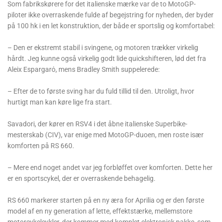
Som fabrikskørere for det italienske mærke var de to MotoGP-
piloter ikke overraskende fulde af begejstring for nyheden, der byder
på 100 hk i en let konstruktion, der både er sportslig og komfortabel:
– Den er ekstremt stabil i svingene, og motoren trækker virkelig
hårdt. Jeg kunne også virkelig godt lide quickshifteren, lød det fra
Aleix Espargarό, mens Bradley Smith suppelerede:
– Efter de to første sving har du fuld tillid til den. Utroligt, hvor
hurtigt man kan køre lige fra start.
Savadori, der kører en RSV4 i det åbne italienske Superbike-
mesterskab (CIV), var enige med MotoGP-duoen, men roste især
komforten på RS 660.
– Mere end noget andet var jeg forbløffet over komforten. Dette her
er en sportscykel, der er overraskende behagelig.
RS 660 markerer starten på en ny æra for Aprilia og er den første
model af en ny generation af lette, effektstærke, mellemstore
motorcykelcykler, der kommer med komplet elektronisk pakke, som