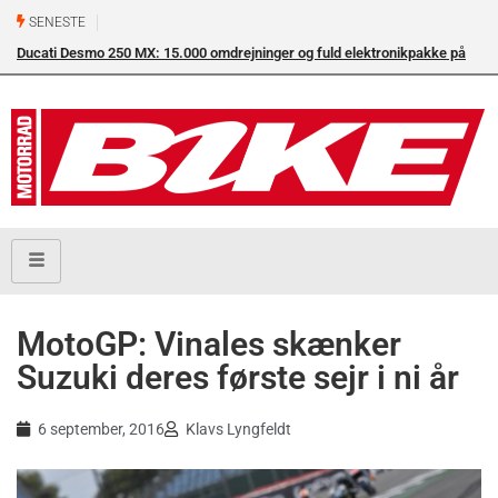
SENESTE
Ducati Desmo 250 MX: 15.000 omdrejninger og fuld elektronikpakke på
crossbanen
MotoGP: Vinales skænker
Suzuki deres første sejr i ni år
6 september, 2016
Klavs Lyngfeldt