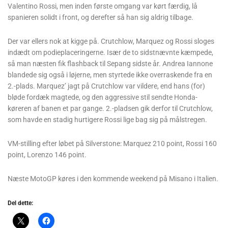
Valentino Rossi, men inden første omgang var kørt færdig, lå
spanieren solidt i front, og derefter så han sig aldrig tilbage.
Der var ellers nok at kigge på. Crutchlow, Marquez og Rossi sloges
indædt om podieplaceringerne. Især de to sidstnævnte kæmpede,
så man næsten fik flashback til Sepang sidste år. Andrea Iannone
blandede sig også i løjerne, men styrtede ikke overraskende fra en
2.-plads. Marquez’ jagt på Crutchlow var vildere, end hans (for)
bløde fordæk magtede, og den aggressive stil sendte Honda-
køreren af banen et par gange. 2.-pladsen gik derfor til Crutchlow,
som havde en stadig hurtigere Rossi lige bag sig på målstregen.
VM-stilling efter løbet på Silverstone: Marquez 210 point, Rossi 160
point, Lorenzo 146 point.
Næste MotoGP køres i den kommende weekend på Misano i Italien.
Del dette: