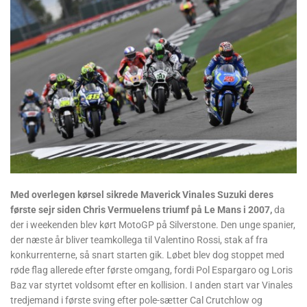
Med overlegen kørsel sikrede Maverick Vinales Suzuki deres
første sejr siden Chris Vermuelens triumf på Le Mans i 2007,
da
der i weekenden blev kørt MotoGP på Silverstone. Den unge spanier,
der næste år bliver teamkollega til Valentino Rossi, stak af fra
konkurrenterne, så snart starten gik. Løbet blev dog stoppet med
røde flag allerede efter første omgang, fordi Pol Espargaro og Loris
Baz var styrtet voldsomt efter en kollision. I anden start var Vinales
tredjemand i første sving efter pole-sætter Cal Crutchlow og