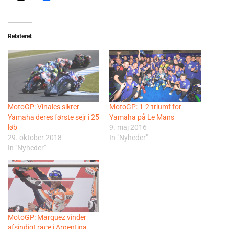
Relateret
MotoGP: Vinales sikrer
MotoGP: 1-2-triumf for
Yamaha deres første sejr i 25
Yamaha på Le Mans
løb
9. maj 2016
29. oktober 2018
In "Nyheder"
In "Nyheder"
MotoGP: Marquez vinder
afsindigt race i Argentina