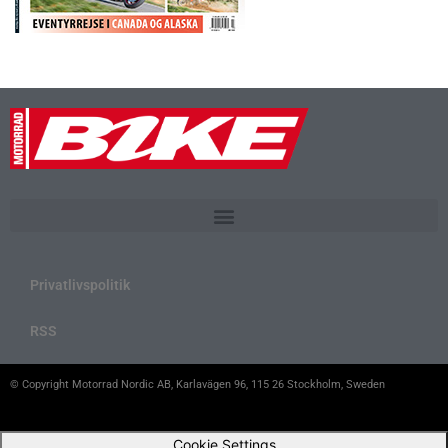
Privatlivspolitik
RSS
© Copyright Motorrad Nordic AB, Karlavägen 96, 115 26 Stockholm, Sweden
Cookie Settings