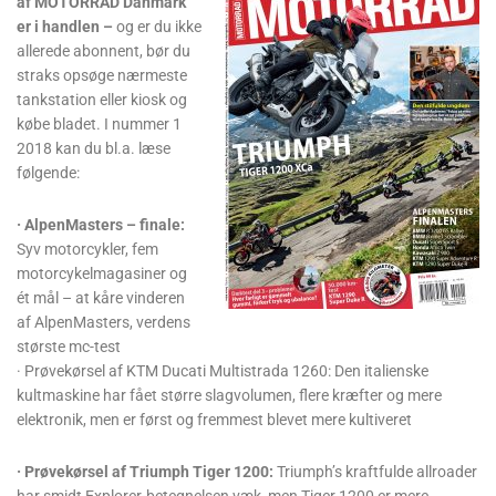
af MOTORRAD Danmark
er i handlen –
og er du ikke
allerede abonnent, bør du
straks opsøge nærmeste
tankstation eller kiosk og
købe bladet. I nummer 1
2018 kan du bl.a. læse
følgende:
· AlpenMasters – finale:
Syv motorcykler, fem
motorcykelmagasiner og
ét mål – at kåre vinderen
af AlpenMasters, verdens
største mc-test
· Prøvekørsel af KTM Ducati Multistrada 1260: Den italienske
kultmaskine har fået større slagvolumen, flere kræfter og mere
elektronik, men er først og fremmest blevet mere kultiveret
· Prøvekørsel af Triumph Tiger 1200:
Triumph’s kraftfulde allroader