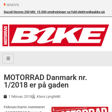
SENESTE
Ducati Desmo 250 MX: 15.000 omdrejninger og fuld elektronikpakke på
crossbanen
MOTORRAD Danmark nr.
1/2018 er på gaden
1 februar, 2018
Klavs Lyngfeldt
Februar/marts-nummeret