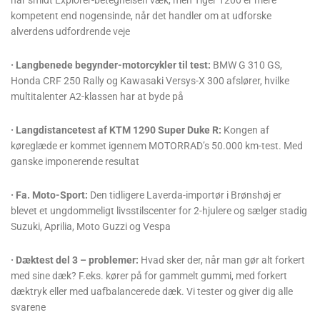
har smidt Explorer-betegnelsen væk, men Tiger 1200 er mere
kompetent end nogensinde, når det handler om at udforske
alverdens udfordrende veje
· Langbenede begynder-motorcykler til test:
BMW G 310 GS,
Honda CRF 250 Rally og Kawasaki Versys-X 300 afslører, hvilke
multitalenter A2-klassen har at byde på
· Langdistancetest af KTM 1290 Super Duke R:
Kongen af
køreglæde er kommet igennem MOTORRAD’s 50.000 km-test. Med
ganske imponerende resultat
· Fa. Moto-Sport:
Den tidligere Laverda-importør i Brønshøj er
blevet et ungdommeligt livsstilscenter for 2-hjulere og sælger stadig
Suzuki, Aprilia, Moto Guzzi og Vespa
· Dæktest del 3 – problemer:
Hvad sker der, når man gør alt forkert
med sine dæk? F.eks. kører på for gammelt gummi, med forkert
dæktryk eller med uafbalancerede dæk. Vi tester og giver dig alle
svarene