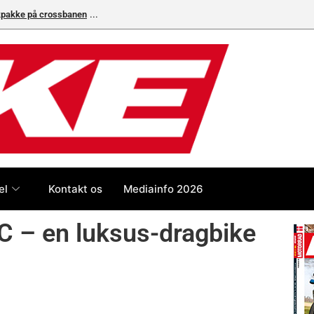
ikpakke på crossbanen
Superbike-VM skifter til carbon-bremser med Bremb
el
Kontakt os
Mediainfo 2026
C – en luksus-dragbike