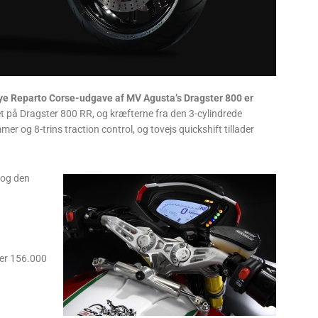
 nye Reparto Corse-udgave af MV Agusta’s Dragster 800 er
t på Dragster 800 RR, og kræfterne fra den 3-cylindrede
og 8-trins traction control, og tovejs quickshift tillader
 og den
 er 156.000