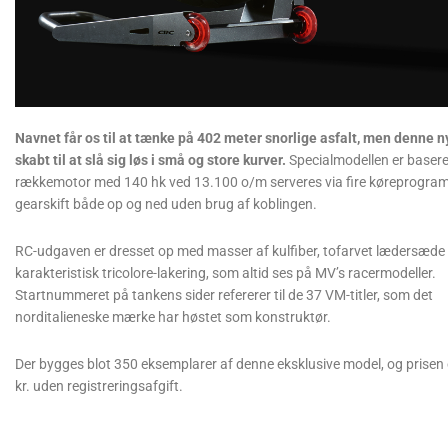
Navnet får os til at tænke på 402 meter snorlige asfalt, men denne
skabt til at slå sig løs i små og store kurver.
Specialmodellen er basere
rækkemotor med 140 hk ved 13.100 o/m serveres via fire køreprogrammer 
gearskift både op og ned uden brug af koblingen.
RC-udgaven er dresset op med masser af kulfiber, tofarvet lædersæde
karakteristisk tricolore-lakering, som altid ses på MV’s racermodeller.
Startnummeret på tankens sider refererer til de 37 VM-titler, som det
norditalieneske mærke har høstet som konstruktør.
Der bygges blot 350 eksemplarer af denne eksklusive model, og prisen
kr. uden registreringsafgift.