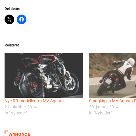
Del dette:
Relateret
Nye RR-modeller fra MV Agusta
Smugkig på MV Agusta D
21. oktober 2014
20. januar 2014
In "Nyheder"
In "Nyheder"
ANNONCE