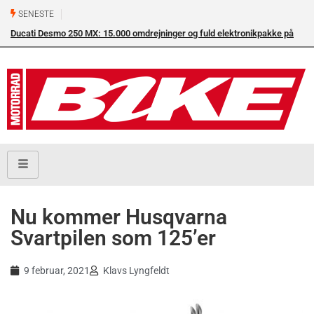
SENESTE
Ducati Desmo 250 MX: 15.000 omdrejninger og fuld elektronikpakke på
crossbanen
Nu kommer Husqvarna
Svartpilen som 125’er
9 februar, 2021
Klavs Lyngfeldt