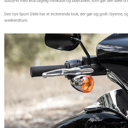
udstyret med letaftagelig minikåbe og sidetasker, som gør den ideel til
Den nye Sport Glide har et inciterende look, der gør sig godt i byerne, o
weekendture.