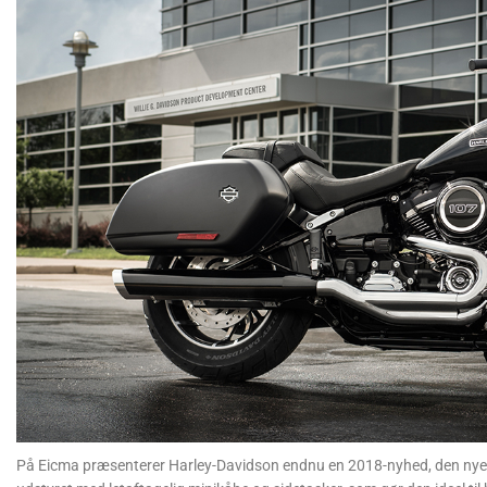
På Eicma præsenterer Harley-Davidson endnu en 2018-nyhed, den nye S