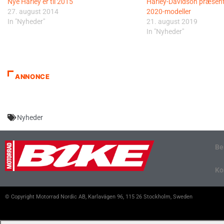
Nye Harley’er til 2015
Harley-Davidson præsent
27. august 2014
2020-modeller
In "Nyheder"
21. august 2019
In "Nyheder"
ANNONCE
Nyheder
Be
Ko
© Copyright Motorrad Nordic AB, Karlavägen 96, 115 26 Stockholm, Sweden