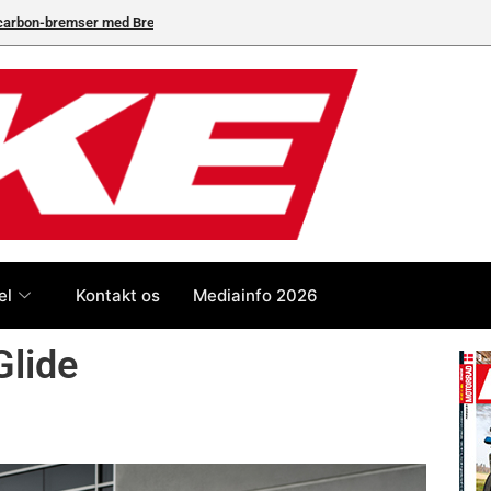
neleverandør
el
Kontakt os
Mediainfo 2026
Glide