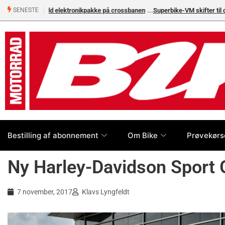
Superbike-VM skifter til carbon-bremser med Brembo som e
SENESTE
Bestilling af abonnement
Om Bike
Prøvekørs
Ny Harley-Davidson Sport 
7 november, 2017
Klavs Lyngfeldt