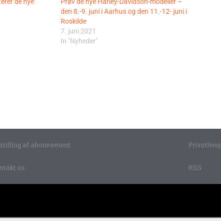
erer de nye
Prøv de nye Harley-Davidson-modeller –
den 8.-9. juni i Aarhus og den 11.-12- juni i
Roskilde
7. juni 2021
In "Nyheder"
stilling af abonnement
Privatlivsp
ntakt os
RSS