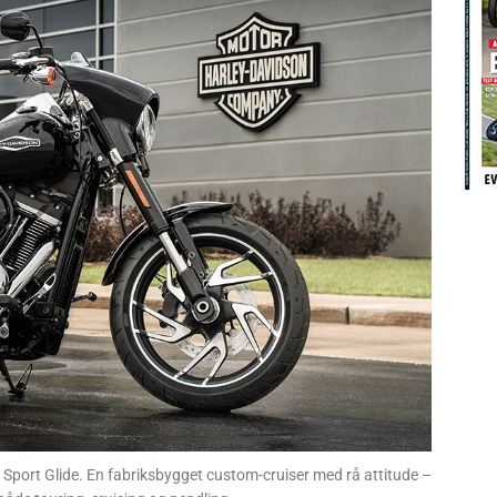
port Glide. En fabriksbygget custom-cruiser med rå attitude –