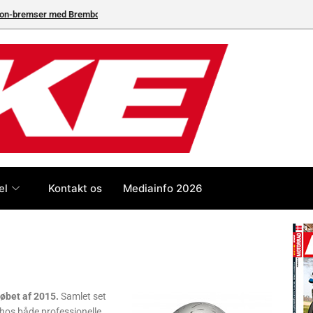
neleverandør
el
Kontakt os
Mediainfo 2026
løbet af 2015.
Samlet set
hos både professionelle