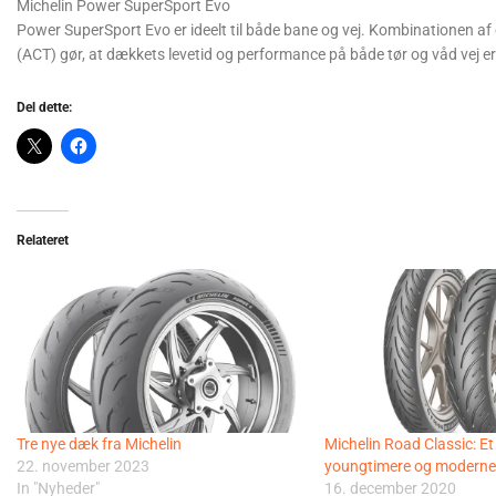
Michelin Power SuperSport Evo
Power SuperSport Evo er ideelt til både bane og vej. Kombinationen 
(ACT) gør, at dækkets levetid og performance på både tør og våd vej er 
Del dette:
Relateret
Tre nye dæk fra Michelin
Michelin Road Classic: Et 
22. november 2023
youngtimere og moderne 
In "Nyheder"
16. december 2020