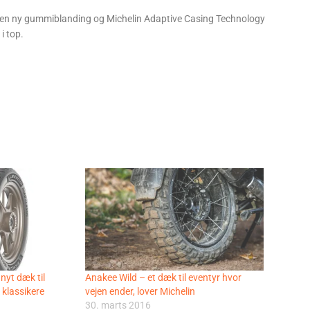
af en ny gummiblanding og Michelin Adaptive Casing Technology
i top.
nyt dæk til
Anakee Wild – et dæk til eventyr hvor
klassikere
vejen ender, lover Michelin
30. marts 2016