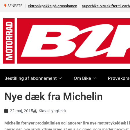
Superbike-VM skifter til carbon-bremser med Brembo som e
SENESTE
Bestilling af abonnement
Om Bike
Prøvekørs
Nye dæk fra Michelin
22 maj, 2015
Klavs Lyngfeldt
Michelin fornyer produktlinien og lancerer fire nye motorcykeldæk i 
bærer den nye produktlinje præg af en alsidighed, som møder behovet 