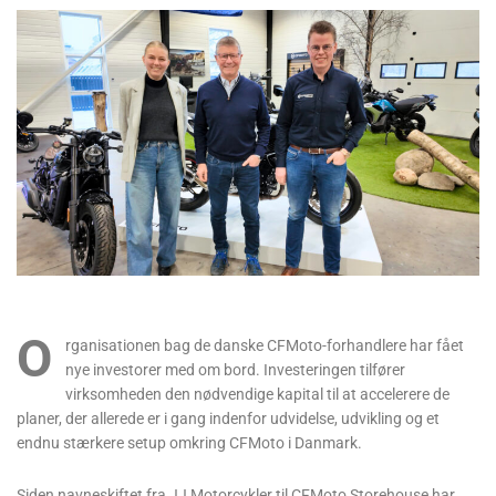
O
rganisationen bag de danske CFMoto-forhandlere har fået
nye investorer med om bord. Investeringen tilfører
virksomheden den nødvendige kapital til at accelerere de
planer, der allerede er i gang indenfor udvidelse, udvikling og et
endnu stærkere setup omkring CFMoto i Danmark.
Siden navneskiftet fra JJ Motorcykler til CFMoto Storehouse har