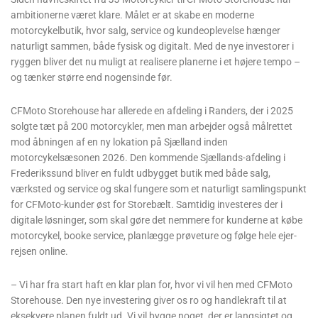
ambitionerne været klare. Målet er at skabe en moderne
motorcykelbutik, hvor salg, service og kundeoplevelse hænger
naturligt sammen, både fysisk og digitalt. Med de nye investorer i
ryggen bliver det nu muligt at realisere planerne i et højere tempo –
og tænker større end nogensinde før.
CFMoto Storehouse har allerede en afdeling i Randers, der i 2025
solgte tæt på 200 motorcykler, men man arbejder også målrettet
mod åbningen af en ny lokation på Sjælland inden
motorcykelsæsonen 2026. Den kommende Sjællands-afdeling i
Frederikssund bliver en fuldt udbygget butik med både salg,
værksted og service og skal fungere som et naturligt samlingspunkt
for CFMoto-kunder øst for Storebælt. Samtidig investeres der i
digitale løsninger, som skal gøre det nemmere for kunderne at købe
motorcykel, booke service, planlægge prøveture og følge hele ejer-
rejsen online.
– Vi har fra start haft en klar plan for, hvor vi vil hen med CFMoto
Storehouse. Den nye investering giver os ro og handlekraft til at
eksekvere planen fuldt ud. Vi vil bygge noget, der er langsigtet og