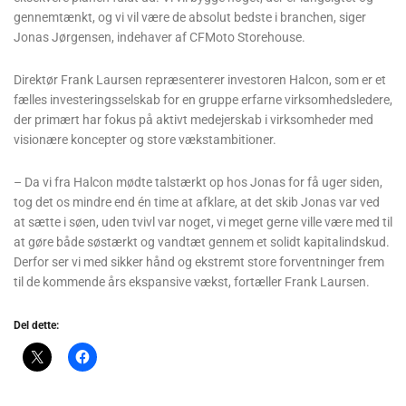
gennemtænkt, og vi vil være de absolut bedste i branchen, siger
Jonas Jørgensen, indehaver af CFMoto Storehouse.
Direktør Frank Laursen repræsenterer investoren Halcon, som er et
fælles investeringsselskab for en gruppe erfarne virksomhedsledere,
der primært har fokus på aktivt medejerskab i virksomheder med
visionære koncepter og store vækstambitioner.
– Da vi fra Halcon mødte talstærkt op hos Jonas for få uger siden,
tog det os mindre end én time at afklare, at det skib Jonas var ved
at sætte i søen, uden tvivl var noget, vi meget gerne ville være med til
at gøre både søstærkt og vandtæt gennem et solidt kapitalindskud.
Derfor ser vi med sikker hånd og ekstremt store forventninger frem
til de kommende års ekspansive vækst, fortæller Frank Laursen.
Del dette: