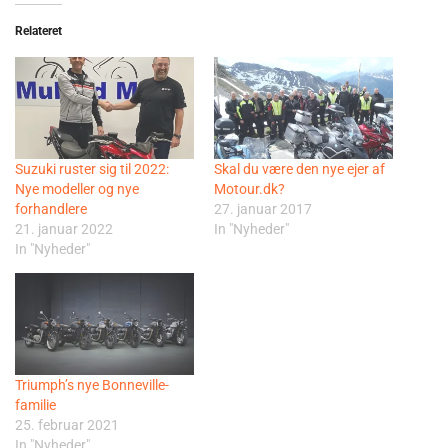
Relateret
Suzuki ruster sig til 2022:
Skal du være den nye ejer af
Nye modeller og nye
Motour.dk?
forhandlere
27. januar 2017
21. januar 2022
In "Nyheder"
In "Nyheder"
Triumph’s nye Bonneville-
familie
25. februar 2021
In "Nyheder"