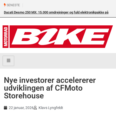
SENESTE
Ducati Desmo 250 MX: 15.000 omdrejninger og fuld elektronikpakke på
crossbanen
Nye investorer accelererer
udviklingen af CFMoto
Storehouse
22 januar, 2026
Klavs Lyngfeldt