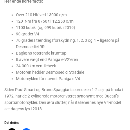
Her er de korte facts:
Over 210 HK ved 13000 o/m
120 Nm fra 8750 til 12.250 o/m
1103 kubik (og 999 kubik i 2019)
90 grader V4
70 graders tændingsforskydning, 1, 2, 3 og 4 – ligesom på
Desmosedici RR
Baglæns roterende krumtap
lLavere vægt end Panigale-V2’eren
24.000 km ventilcheck
Motoren hedder Desmosedici Stradale
Motorcyklen får navnet Panigale V4
Siden Paul Smart og Bruno Spaggiari scorede en 1-2 sejr på Imola i
1972, har de 2-cylindrede motorer været synonymt med Ducati’s
sportsmotorcykler. Den æra slutter, når italienernes nye V4-model
ser dagens lys i 2018.
Del dette: