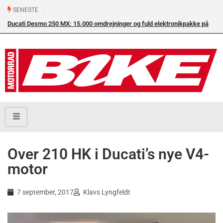
SENESTE
Ducati Desmo 250 MX: 15.000 omdrejninger og fuld elektronikpakke på
crossbanen
Over 210 HK i Ducati’s nye V4-
motor
7 september, 2017
Klavs Lyngfeldt