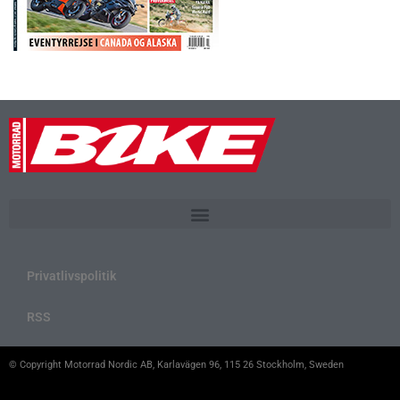
Privatlivspolitik
RSS
© Copyright Motorrad Nordic AB, Karlavägen 96, 115 26 Stockholm, Sweden