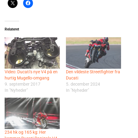
Relateret
Video: Ducati’s nye V4 på en
Den vildeste Streetfighter fra
hurtig Mugello-omgang
Ducati
9. september 2017
5. december 2024
In "Nyheder"
In "Nyheder"
234 hk og 165 kg: Her