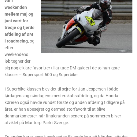
var i
weekenden
mellem maj og
juni vært for
tredje og fjerde
afdeling af DM
i roadracing,
og
efter
weekendens
løb tegner der
sig nogle klare favoritter til at tage DM-guldet i de to hurtigste
klasser – Supersport 600 og Superbike.
I Superbike-klassen blev det til sejre for Jan Jespersen i både
lørdagens og søndagens mesterskabsafdeling, og da Honda-
køreren også havde vundet første og anden afdeling tidligere på
året, er han ubesejret og dermed storfavorit til at blive
danmarksmester, når finalerunden senere på sommeren bliver
afviklet på Mantorp Park i Sverige.