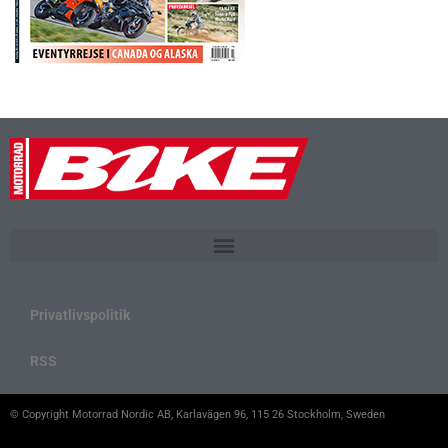
Privatlivspolitik
RSS
© Copyright Motorrad Nordic AB, Karlavägen 96, 115 26 Stockholm, Sweden