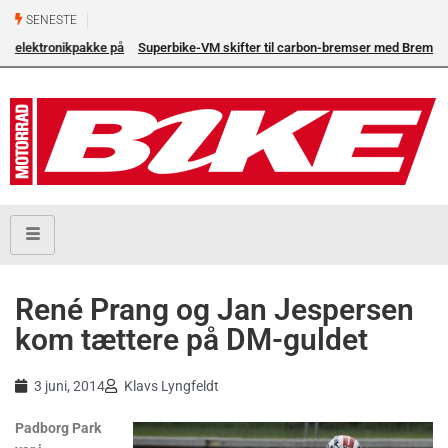
SENESTE
å
Superbike-VM skifter til carbon-bremser med Brembo som
eneleverandør
René Prang og Jan Jespersen
kom tættere på DM-guldet
3 juni, 2014
Klavs Lyngfeldt
Padborg Park