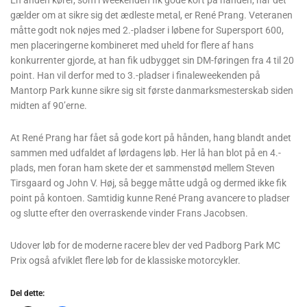
En anden kører, som i weekenden fik gode kort på hånden, når det
gælder om at sikre sig det ædleste metal, er René Prang. Veteranen
måtte godt nok nøjes med 2.-pladser i løbene for Supersport 600,
men placeringerne kombineret med uheld for flere af hans
konkurrenter gjorde, at han fik udbygget sin DM-føringen fra 4 til 20
point. Han vil derfor med to 3.-pladser i finaleweekenden på
Mantorp Park kunne sikre sig sit første danmarksmesterskab siden
midten af 90’erne.
At René Prang har fået så gode kort på hånden, hang blandt andet
sammen med udfaldet af lørdagens løb. Her lå han blot på en 4.-
plads, men foran ham skete der et sammenstød mellem Steven
Tirsgaard og John V. Høj, så begge måtte udgå og dermed ikke fik
point på kontoen. Samtidig kunne René Prang avancere to pladser
og slutte efter den overraskende vinder Frans Jacobsen.
Udover løb for de moderne racere blev der ved Padborg Park MC
Prix også afviklet flere løb for de klassiske motorcykler.
Del dette: