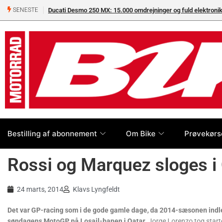
Ducati Desmo 250 MX: 15.000 omdrejninger og fuld elektron
SENESTE
Bestilling af abonnement
Om Bike
Prøvekørs
Rossi og Marquez sloges i
24 marts, 2014
Klavs Lyngfeldt
Det var GP-racing som i de gode gamle dage, da 2014-sæsonen ind
søndagens MotoGP på Losail-banen i Qatar.
Jorge Lorenzo tog start