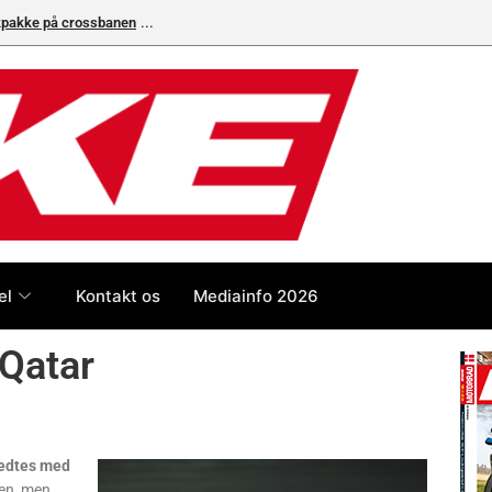
ikpakke på crossbanen
Superbike-VM skifter til carbon-bremser med Bremb
el
Kontakt os
Mediainfo 2026
 Qatar
ledtes med
en, men