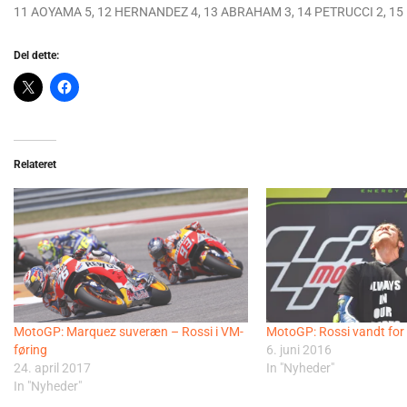
11 AOYAMA 5, 12 HERNANDEZ 4, 13 ABRAHAM 3, 14 PETRUCCI 2, 15
Del dette:
Relateret
MotoGP: Marquez suveræn – Rossi i VM-
MotoGP: Rossi vandt for
føring
6. juni 2016
24. april 2017
In "Nyheder"
In "Nyheder"