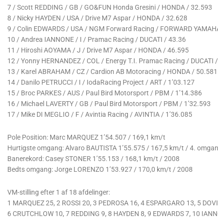
7 / Scott REDDING / GB / GO&FUN Honda Gresini / HONDA / 32.593
8 / Nicky HAYDEN / USA / Drive M7 Aspar / HONDA / 32.628
9 / Colin EDWARDS / USA / NGM Forward Racing / FORWARD YAMAHA
10 / Andrea IANNONE / I / Pramac Racing / DUCATI / 43.36
11 / Hiroshi AOYAMA / J / Drive M7 Aspar / HONDA / 46.595
12 / Yonny HERNANDEZ / COL / Energy T.I. Pramac Racing / DUCATI 
13 / Karel ABRAHAM / CZ / Cardion AB Motoracing / HONDA / 50.581
14 / Danilo PETRUCCI / I / IodaRacing Project / ART / 1’03.127
15 / Broc PARKES / AUS / Paul Bird Motorsport / PBM / 1’14.386
16 / Michael LAVERTY / GB / Paul Bird Motorsport / PBM / 1’32.593
17 / Mike DI MEGLIO / F / Avintia Racing / AVINTIA / 1’36.085
Pole Position: Marc MARQUEZ 1’54.507 / 169,1 km/t
Hurtigste omgang: Alvaro BAUTISTA 1’55.575 / 167,5 km/t / 4. omga
Banerekord: Casey STONER 1’55.153 / 168,1 km/t / 2008
Bedts omgang: Jorge LORENZO 1’53.927 / 170,0 km/t / 2008
VM-stilling efter 1 af 18 afdelinger:
1 MARQUEZ 25, 2 ROSSI 20, 3 PEDROSA 16, 4 ESPARGARO 13, 5 DOVI
6 CRUTCHLOW 10, 7 REDDING 9, 8 HAYDEN 8, 9 EDWARDS 7, 10 IANN