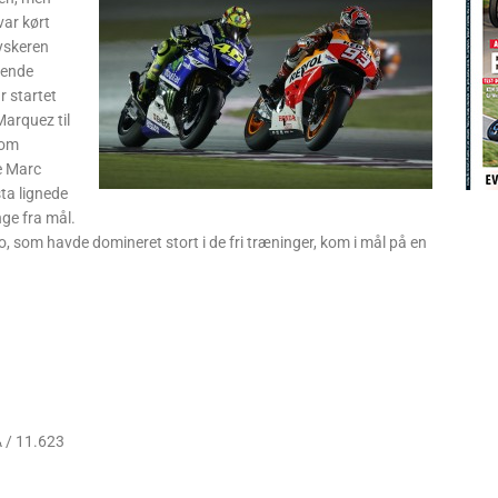
var kørt
tyskeren
rende
r startet
Marquez til
kom
e Marc
ta lignede
ge fra mål.
, som havde domineret stort i de fri træninger, kom i mål på en
 / 11.623