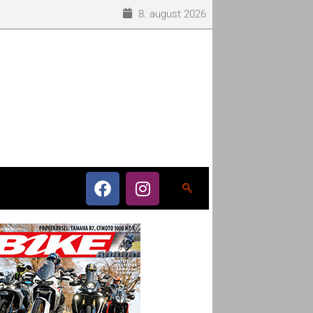
8. august 2026
o som eneleverandør