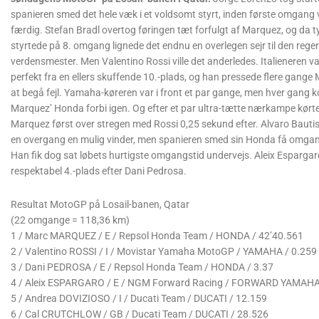
spanieren smed det hele væk i et voldsomt styrt, inden første omgang 
færdig. Stefan Bradl overtog føringen tæt forfulgt af Marquez, og da 
styrtede på 8. omgang lignede det endnu en overlegen sejr til den rege
verdensmester. Men Valentino Rossi ville det anderledes. Italieneren va
perfekt fra en ellers skuffende 10.-plads, og han pressede flere gange 
at begå fejl. Yamaha-køreren var i front et par gange, men hver gang 
Marquez’ Honda forbi igen. Og efter et par ultra-tætte nærkampe kørt
Marquez først over stregen med Rossi 0,25 sekund efter. Alvaro Bautis
en overgang en mulig vinder, men spanieren smed sin Honda få omgan
Han fik dog sat løbets hurtigste omgangstid undervejs. Aleix Espargaro
respektabel 4.-plads efter Dani Pedrosa.
Resultat MotoGP på Losail-banen, Qatar
(22 omgange = 118,36 km)
1 / Marc MARQUEZ / E / Repsol Honda Team / HONDA / 42’40.561
2 / Valentino ROSSI / I / Movistar Yamaha MotoGP / YAMAHA / 0.259
3 / Dani PEDROSA / E / Repsol Honda Team / HONDA / 3.37
4 / Aleix ESPARGARO / E / NGM Forward Racing / FORWARD YAMAHA
5 / Andrea DOVIZIOSO / I / Ducati Team / DUCATI / 12.159
6 / Cal CRUTCHLOW / GB / Ducati Team / DUCATI / 28.526