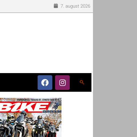
7. august 2026
o som eneleverandør