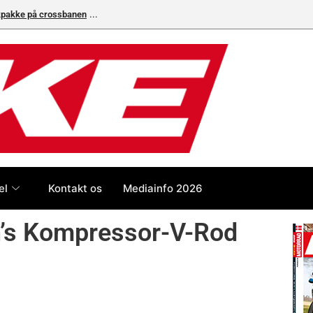
ikpakke på crossbanen
Superbike-VM skifter til carbon-bremser med Bremb
el
Kontakt os
Mediainfo 2026
n’s Kompressor-V-Rod