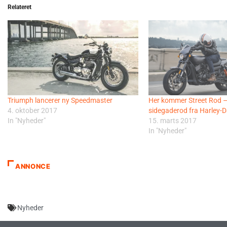
Relateret
Triumph lancerer ny Speedmaster
Her kommer Street Rod –
4. oktober 2017
sidegaderod fra Harley-
In "Nyheder"
15. marts 2017
In "Nyheder"
ANNONCE
Nyheder