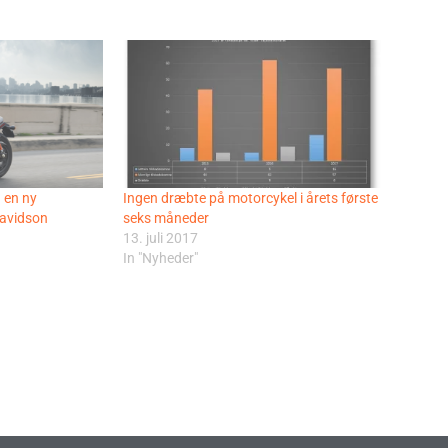
 en ny
Ingen dræbte på motorcykel i årets første
Davidson
seks måneder
13. juli 2017
In "Nyheder"