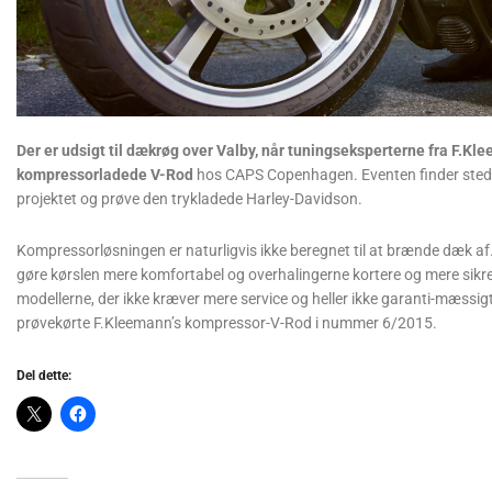
Der er udsigt til dækrøg over Valby, når tunings­eksperterne fra F.Kl
kompressorladede V-Rod
hos CAPS Copenhagen. Eventen finder sted i
projektet og prøve den trykladede Harley-Davidson.
Kompressorløsningen er naturligvis ikke beregnet til at brænde dæk af.
gøre kørslen mere komfortabel og overhalingerne kortere og mere sikr
modellerne, der ikke kræver mere service og heller ikke garanti-mæs
prøvekørte F.Kleemann’s kompressor-V-Rod i nummer 6/2015.
Del dette: