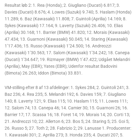
Resultat løb 2: 1. Rea (Honda); 2. Giugliano (Ducati) 6.817; 3.
Davies (Ducati) 8.676; 4. Lowes (Suzuki) 9.740; 5. Haslam (Honda)
11.289; 6. Baz (Kawasaki) 11.808; 7. Guintoli (Aprilia) 14.169; 8.
Sykes (Kawasaki) 17.164; 9. Laverty (Suzuki) 26.406; 10. Elias
(Aprilia) 30.168; 11. Barrier (BMW) 41.820; 12. Morais (Kawasaki)
47.434; 13. Guarnoni (Kawasaki) 50.045; 14. Staring (Kawasaki)
1’17.436; 15. Russo (Kawasaki) 1’24.500; 16. Andreozzi
(Kawasaki) 1’30.563; 17. Salom (Kawasaki) 1’34.242; 18. Canepa
(Ducati) 1’34.647; 19. Rizmayer (BMW) 1’47.422; Udgået Melandri
(Aprilia); May (EBR); Yates (EBR); Udenfor resultat Badovini
(Bimota) 26.263; Iddon (Bimota) 33.831.
VM-stilling efter 8 af 13 afdelinger: 1. Sykes 284; 2. Guintoli 241; 3.
Baz 236; 4. Rea 235; 5. Melandri 192; 6. Davies 159; 7. Giugliano
140; 8. Laverty 121; 9. Elias 115; 10. Haslam 115; 11. Lowes 111;
12. Salom 74; 13. Canepa 46; 14. Camier 30; 15. Guarnoni 26; 16.
Barrier 17; 17. Scassa 16; 18. Foret 14; 19. Morais 14; 20. Corti 13;
21. Andreozzi 10; 22. Allerton 6; 23. Bos 5; 24. Staring 5; 25. Goi 5;
26. Russo 5; 27. Toth 2; 28. Fabrizio 2; 29. Lanusse 1. Producenter:
1. Kawasaki 301; 2. Aprilia 273; 3. Honda 235; 4. Ducati 207; 5.