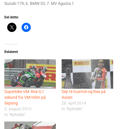
Suzuki 179; 6. BMW 53; 7. MV Agusta 1
Del dette:
Relateret
Superbike-VM: Rea 0,1
Sejr til Guintoli og Rea på
sekund fra VM-titlen på
Assen
Sepang
28. april 2014
3. august 2015
In "Nyheder"
In "Nyheder"