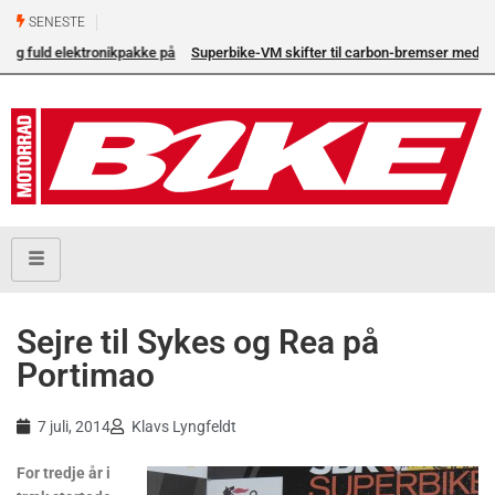
SENESTE
Superbike-VM skifter til carbon-bremser med Bre
eneleverandør
Sejre til Sykes og Rea på
Portimao
7 juli, 2014
Klavs Lyngfeldt
For tredje år i