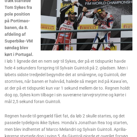
træk startede
Tom Sykes fra
pole position
på Portimao-
banen, da 8.
afdeling af
Superbike-VM
søndag blev
kørt i Portugal.
I løb 1 lignede det en nem sejr til Sykes, der på et tidspunkt havde
hele 4 sekunders forspring til Sylvain Guintoli på 2.-pladsen. Men i
løbets sidste tredjedel begyndte det at småregne, og Guintoli, der
stortrives, når banen er halvvåd, halede så meget ind på Kawa’en,
at der på et tidspunkt kun var 1 sekund mellem de to. Regnen holdt
dog op, Sykes kom tilbage i sin suveræne tørvejrsrytme og kørte i
mål 2,5 sekund foran Guintoli.
Regnen havde til gengæld fået fat, da løb 2 skulle startes, og det
passede tydeligvis ikke Sykes. Honda’s Jonathan Rea tog starten,
men blev indhentet af Marco Melandri og Sylvain Guintoli. Aprilia-
kørerne styrtede dog i sving 5, da Giuntoli gjorde et overilet forsøg