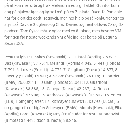
på at komme forbi og trak Melandri med sig i faldet. Guintoli kom
dog på hjulene igen og kørte i mål på en 7.-plads. Ducati’s Panigale
har før gjort det godt i regnvejr, men her hjalp også konkurrenternes
styrt, så Davide Giugliano og Chaz Davies tog henholdsvis 2.- og 3.-
pladsen. Tom Sykes måtte nøjes med en 8.-plads, men bevarer VM-
føringen før næste weekends VM-afdeling, der køres på Laguna
Seca i USA.
Resultat løb 1: 1. Sykes (Kawasaki); 2. Guintoli (Aprilia) 2.539; 3.
Baz (Kawasaki) 3.175; 4. Melandri (Aprilia) 4.042; 5. Rea (Honda)
7.791; 6. Lowes (Suzuki) 14.772; 7. Giugliano (Ducati) 14.877; 8.
Laverty (Suzuki) 14.941; 9. Salom (Kawasaki) 26.018; 10. Barrier
(BMW) 26.032; 11. Haslam (Honda) 33.041; 12. Guarnoni
(Kawasaki) 38.385; 13. Canepa (Ducati) 42.237; 14. Russo
(Kawasaki) 47.908; 15. Andreozzi (Kawasaki) 1’03.502; 16. Yates
(EBR) 1 omgang efter; 17. Rizmayer (BMW);18. Davies (Ducati) 5
omgange efter; Udgået Sebestyen (BMW); Morais (Kawasaki); Elias
(Aprilia); Foret (Kawasaki); May (EBR); Udenfor resultat Badovini
(Bimota) 34.442; Iddon (Bimota) 38.246.