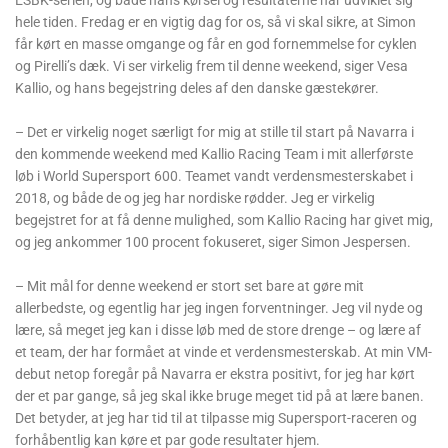
hele tiden. Fredag ​​er en vigtig dag for os, så vi skal sikre, at Simon
får kørt en masse omgange og får en god fornemmelse for cyklen
og Pirelli’s dæk. Vi ser virkelig frem til denne weekend, siger Vesa
Kallio, og hans begejstring deles af den danske gæstekører.
– Det er virkelig noget særligt for mig at stille til start på Navarra i
den kommende weekend med Kallio Racing Team i mit allerførste
løb i World Supersport 600. Teamet vandt verdensmesterskabet i
2018, og både de og jeg har nordiske rødder. Jeg er virkelig
begejstret for at få denne mulighed, som Kallio Racing har givet mig,
og jeg ankommer 100 procent fokuseret, siger Simon Jespersen.
– Mit mål for denne weekend er stort set bare at gøre mit
allerbedste, og egentlig har jeg ingen forventninger. Jeg vil nyde og
lære, så meget jeg kan i disse løb med de store drenge – og lære af
et team, der har formået at vinde et verdensmesterskab. At min VM-
debut netop foregår på Navarra er ekstra positivt, for jeg har kørt
der et par gange, så jeg skal ikke bruge meget tid på at lære banen.
Det betyder, at jeg har tid til at tilpasse mig Supersport-raceren og
forhåbentlig kan køre et par gode resultater hjem.