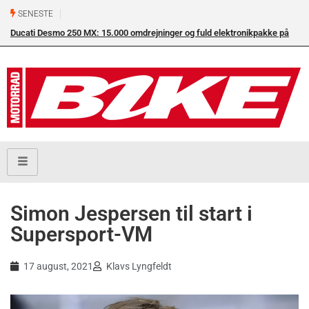
SENESTE
Ducati Desmo 250 MX: 15.000 omdrejninger og fuld elektronikpakke på
Su
crossbanen
en
Simon Jespersen til start i
Supersport-VM
17 august, 2021
Klavs Lyngfeldt