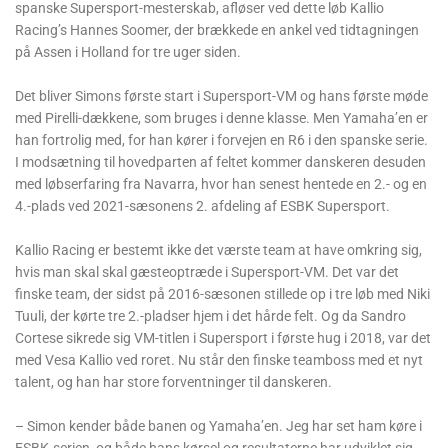
spanske Supersport-mesterskab, afløser ved dette løb Kallio
Racing’s Hannes Soomer, der brækkede en ankel ved tidtagningen
på Assen i Holland for tre uger siden.
Det bliver Simons første start i Supersport-VM og hans første møde
med Pirelli-dækkene, som bruges i denne klasse. Men Yamaha’en er
han fortrolig med, for han kører i forvejen en R6 i den spanske serie.
I modsætning til hovedparten af feltet kommer danskeren desuden
med løbserfaring fra Navarra, hvor han senest hentede en 2.- og en
4.-plads ved 2021-sæsonens 2. afdeling af ESBK Supersport.
Kallio Racing er bestemt ikke det værste team at have omkring sig,
hvis man skal skal gæsteoptræde i Supersport-VM. Det var det
finske team, der sidst på 2016-sæsonen stillede op i tre løb med Niki
Tuuli, der kørte tre 2.-pladser hjem i det hårde felt. Og da Sandro
Cortese sikrede sig VM-titlen i Supersport i første hug i 2018, var det
med Vesa Kallio ved roret. Nu står den finske teamboss med et nyt
talent, og han har store forventninger til danskeren.
– Simon kender både banen og Yamaha’en. Jeg har set ham køre i
ESBK-serien, og både hans kørsel og resultaterne har udviklet sig