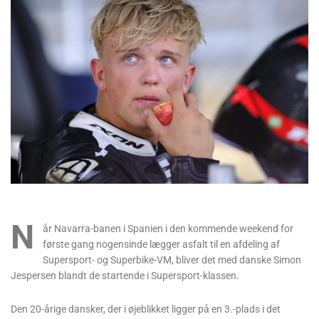
N
år Navarra-banen i Spanien i den kommende weekend for
første gang nogensinde lægger asfalt til en afdeling af
Supersport- og Superbike-VM, bliver det med danske Simon
Jespersen blandt de startende i Supersport-klassen.
Den 20-årige dansker, der i øjeblikket ligger på en 3.-plads i det