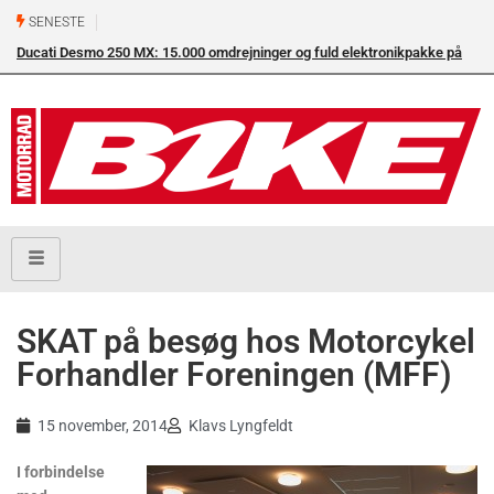
SENESTE
Ducati Desmo 250 MX: 15.000 omdrejninger og fuld elektronikpakke på
crossbanen
SKAT på besøg hos Motorcykel
Forhandler Foreningen (MFF)
15 november, 2014
Klavs Lyngfeldt
I forbindelse