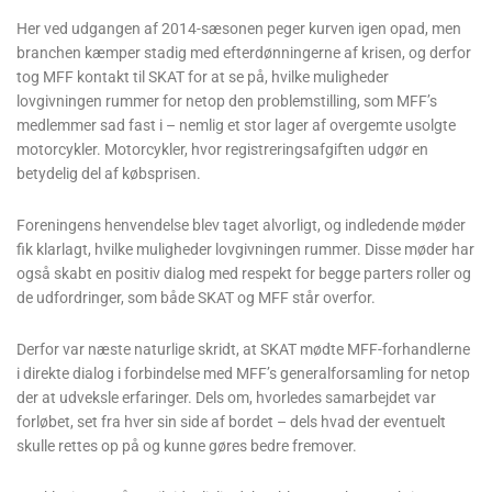
Her ved udgangen af 2014-sæsonen peger kurven igen opad, men
branchen kæmper stadig med efterdønningerne af krisen, og derfor
tog MFF kontakt til SKAT for at se på, hvilke muligheder
lovgivningen rummer for netop den problemstilling, som MFF’s
medlemmer sad fast i – nemlig et stor lager af overgemte usolgte
motorcykler. Motorcykler, hvor registreringsafgiften udgør en
betydelig del af købsprisen.
Foreningens henvendelse blev taget alvorligt, og indledende møder
fik klarlagt, hvilke muligheder lovgivningen rummer. Disse møder har
også skabt en positiv dialog med respekt for begge parters roller og
de udfordringer, som både SKAT og MFF står overfor.
Derfor var næste naturlige skridt, at SKAT mødte MFF-forhandlerne
i direkte dialog i forbindelse med MFF’s generalforsamling for netop
der at udveksle erfaringer. Dels om, hvorledes samarbejdet var
forløbet, set fra hver sin side af bordet – dels hvad der eventuelt
skulle rettes op på og kunne gøres bedre fremover.