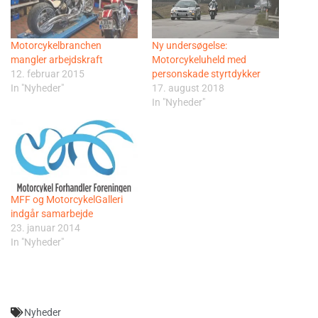
Motorcykelbranchen
Ny undersøgelse:
mangler arbejdskraft
Motorcykeluheld med
12. februar 2015
personskade styrtdykker
In "Nyheder"
17. august 2018
In "Nyheder"
MFF og MotorcykelGalleri
indgår samarbejde
23. januar 2014
In "Nyheder"
Nyheder