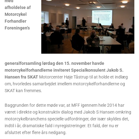
med
afholdelse af
Motorcykel
Forhandler
Foreningen’s
generalforsamling lørdag den 15. november havde
motorcykelforhandlerne inviteret Specialkonsulent Jakob S.
Hansen fra SKAT
Motorcenter Høje Tåstrup til at holde et indlæg
om, hvorledes samarbejdet imellem motorcykelforhandlerne og
SKAT kan fremmes.
Baggrunden for dette møde var, at MFF igennem hele 2014 har
været i direkte og konstruktiv dialog med Jakob S Hansen omkring
motorcykelbranchens specielle udfordringer, der især skyldes det,
indtil i år, dramatiske fald i nyregistreringer. Et fald, der nu er
afsluttet efter flere års nedgang.