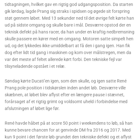
tidtagningen, hvilket gav en rigtig god udgangsposition. Da starten
gik lørdag, lagde Prang sig straks i spidsen og øgede sit forspring
støt gennem løbet. Med 13 sekunder ned til det øvrige felt kørte han
ud på sidste omgang og skulle bare i mål. Desværre opstod der en
teknisk defekt på hans racer, da han under en kraftig nedbremsning
skulle passere en kører med en omgang. Motoren satte simpelt hen
ud, og det lykkedes ikke umiddelbart at få den i gang igen. Han fik
dog efter lidt tid gang i maskinen og kom over målstregen, men da
var det meste af feltet allerede kørt forbi. Den tekniske fejl var
tilsyneladende opstået i et relæ.
Søndag kørte Ducati’en igen, som den skulle, og igen satte René
Prang pole position i tidskørslen inden andet løb. Desværre ville
skæbnen, at løbet blev aflyst efter en længere pause i stævnet,
forårsaget af et rigtig grimt og voldsomt uheld i forbindelse med
afslutningen af løbet lige før.
René havde håbet på at score 50 point i weekendens to løb, så han
kunne bevare chancen for at genvinde DM fra 2016 og 2017. Med
kun 9 point i det første løb grundet den tekniske defekt og et aflyst