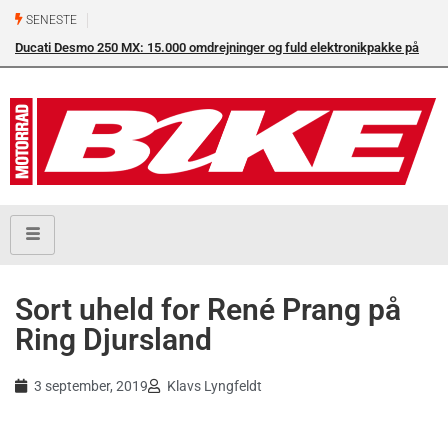
SENESTE
Ducati Desmo 250 MX: 15.000 omdrejninger og fuld elektronikpakke på
crossbanen
Sort uheld for René Prang på
Ring Djursland
3 september, 2019
Klavs Lyngfeldt