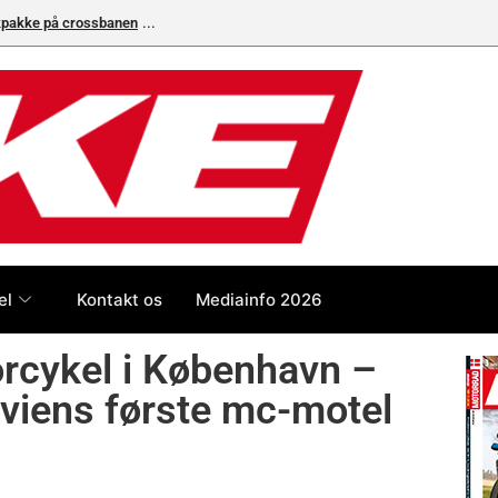
ikpakke på crossbanen
el
Kontakt os
Mediainfo 2026
cykel i København –
aviens første mc-motel