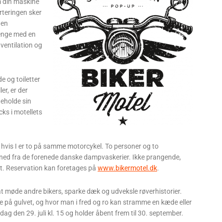
m din maskine
arteringen sker
 en
senge med en
 ventilation og
de og toiletter
er, er der
eholde sin
cks i motellets
 hvis I er to på samme motorcykel. To personer og to
linned fra de forenede danske dampvaskerier. Ikke prangende,
gt. Reservation kan foretages på
www.bikermotel.dk
.
at møde andre bikers, sparke dæk og udveksle røverhistorier.
ie på gulvet, og hvor man i fred og ro kan stramme en kæde eller
g den 29. juli kl. 15 og holder åbent frem til 30. september.