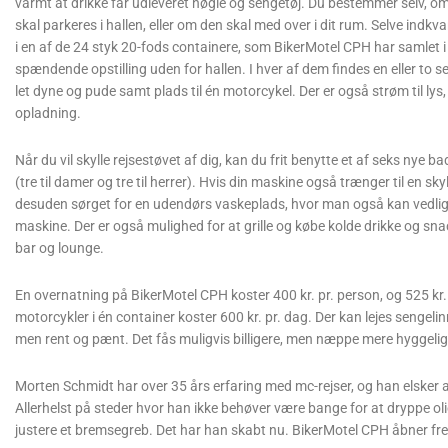
varmt at drikke får udleveret nøgle og sengetøj. Du bestemmer selv, o
skal parkeres i hallen, eller om den skal med over i dit rum. Selve indkv
i en af de 24 styk 20-fods containere, som BikerMotel CPH har samlet i
spændende opstilling uden for hallen. I hver af dem findes en eller to 
let dyne og pude samt plads til én motorcykel. Der er også strøm til lys,
opladning.
Når du vil skylle rejsestøvet af dig, kan du frit benytte et af seks nye ba
(tre til damer og tre til herrer). Hvis din maskine også trænger til en skyll
desuden sørget for en udendørs vaskeplads, hvor man også kan vedlig
maskine. Der er også mulighed for at grille og købe kolde drikke og sna
bar og lounge.
En overnatning på BikerMotel CPH koster 400 kr. pr. person, og 525 kr.
motorcykler i én container koster 600 kr. pr. dag. Der kan lejes senge
men rent og pænt. Det fås muligvis billigere, men næppe mere hyggeli
Morten Schmidt har over 35 års erfaring med mc-rejser, og han elsker 
Allerhelst på steder hvor han ikke behøver være bange for at dryppe ol
justere et bremsegreb. Det har han skabt nu. BikerMotel CPH åbner freda