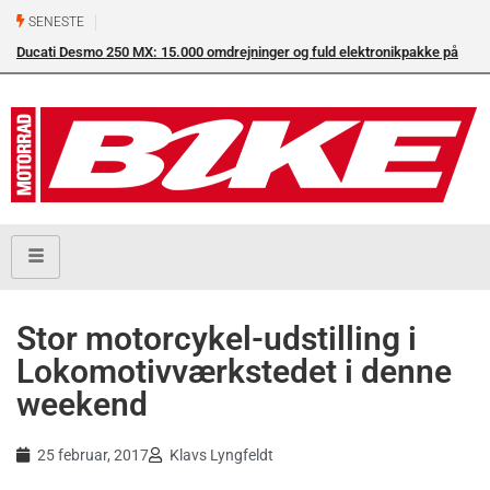
SENESTE
Ducati Desmo 250 MX: 15.000 omdrejninger og fuld elektronikpakke på
crossbanen
Stor motorcykel-udstilling i
Lokomotivværkstedet i denne
weekend
25 februar, 2017
Klavs Lyngfeldt