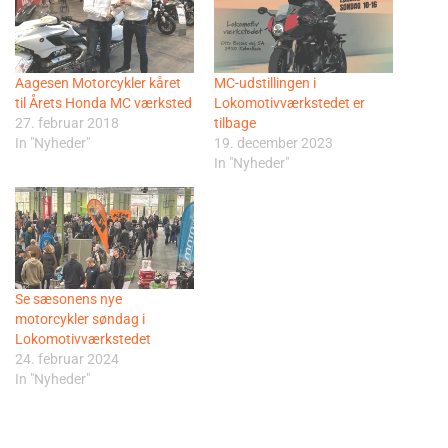
Aagesen Motorcykler kåret
MC-udstillingen i
til Årets Honda MC værksted
Lokomotivværkstedet er
27. februar 2018
tilbage
In "Nyheder"
19. december 2023
In "Nyheder"
Se sæsonens nye
motorcykler søndag i
Lokomotivværkstedet
24. februar 2024
In "Nyheder"