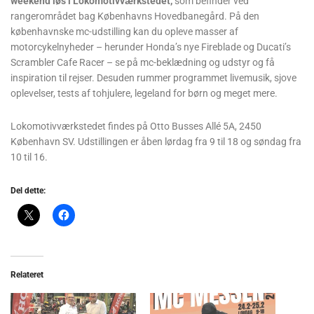
weekend løs i Lokomotivværkstedet,
som befinder ved
rangerområdet bag Københavns Hovedbanegård. På den
københavnske mc-udstilling kan du opleve masser af
motorcykelnyheder – herunder Honda’s nye Fireblade og Ducati’s
Scrambler Cafe Racer – se på mc-beklædning og udstyr og få
inspiration til rejser. Desuden rummer programmet livemusik, sjove
oplevelser, tests af tohjulere, legeland for børn og meget mere.
Lokomotivværkstedet findes på Otto Busses Allé 5A, 2450
København SV. Udstillingen er åben lørdag fra 9 til 18 og søndag fra
10 til 16.
Del dette:
Relateret