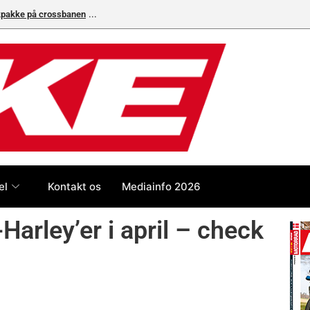
ikpakke på crossbanen
Superbike-VM skifter til carbon-bremser med Bremb
el
Kontakt os
Mediainfo 2026
arley’er i april – check