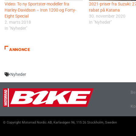
Video: To ny Sportster-modeller fra
2021-priser fra Suzuki: 
Harley-Davidson – Iron 1200 og Forty-
rabat på Katana
Eight Special
30. november 2020
2. marts 2018
In "Nyheder"
In "Nyheder"
ANNONCE
Nyheder
Be
Ko
© Copyright Motorrad Nordic AB, Karlavägen 96, 115 26 Stockholm, Sweden