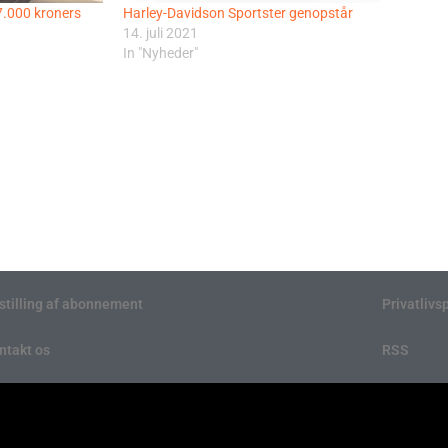
27.000 kroners
Harley-Davidson Sportster genopstår
14. juli 2021
In "Nyheder"
stilling af abonnement
Privatlivsp
ntakt os
RSS