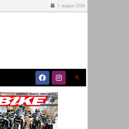
7. august 2026
o som eneleverandør