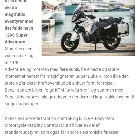
KTM denne
ekstra
magtfulde
eventyrer med
det fulde navn
1290 Super
Adventure.
Modellen er en
videreudvikling
af 1190
Adventure, og motoren med flere kubik, flere heste og større
moment er hentet fra maxi-fighteren Super Duke R. Mon ikke den
store V2’er sikrer kraftoverskud på enhver form for rejse?
Benzintanken bliver ifølge KTM “utrolig stor”, og sammen med
Super Adventure’s fyldige udstyr er der dermed lagt i kakkelovnen til
lange dagsetaper.
KTM’s avancerede traction control- og kurve ABS-system
Motorcycle Stability Control (MSC) bliver en del af
standardudstyret, som også får andre elektroniske finesser.