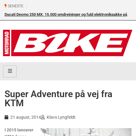
SENESTE
Ducati Desmo 250 MX: 15.000 omdrejninger og fuld elektronikpakke på
crossbanen
Super Adventure på vej fra
KTM
21 august, 2014
Klavs Lyngfeldt
I 2015 lancerer