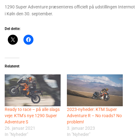
1290 Super Adventure præsenteres officielt på udstillingen Intermot
i Køln den 30. september.
Del dette:
Relateret
Ready to race – på alle slags
2023-nyheder: KTM Super
veje: KTM’s nye 1290 Super
Adventure R – No roads? No
Adventure S
problem!
26. januar 2021
3. januar 2023
In "Nyheder"
In "Nyheder"