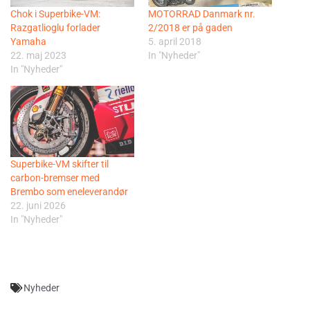
Chok i Superbike-VM:
MOTORRAD Danmark nr.
Razgatlioglu forlader
2/2018 er på gaden
Yamaha
5. april 2018
22. maj 2023
In "Nyheder"
In "Nyheder"
Superbike-VM skifter til
carbon-bremser med
Brembo som eneleverandør
22. juni 2026
In "Nyheder"
Nyheder