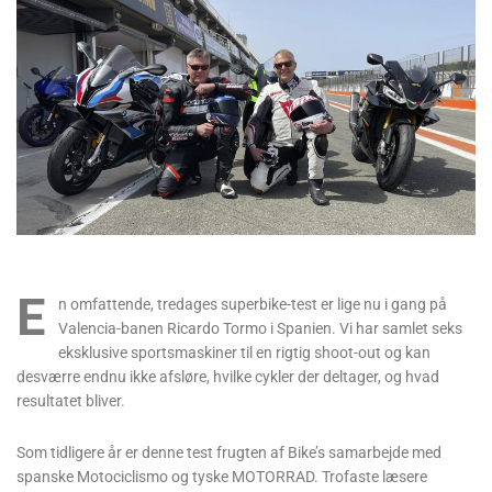
E
n omfattende, tredages superbike-test er lige nu i gang på
Valencia-banen Ricardo Tormo i Spanien. Vi har samlet seks
eksklusive sportsmaskiner til en rigtig shoot-out og kan
desværre endnu ikke afsløre, hvilke cykler der deltager, og hvad
resultatet bliver.
Som tidligere år er denne test frugten af ​​Bike’s samarbejde med
spanske Motociclismo og tyske MOTORRAD. Trofaste læsere