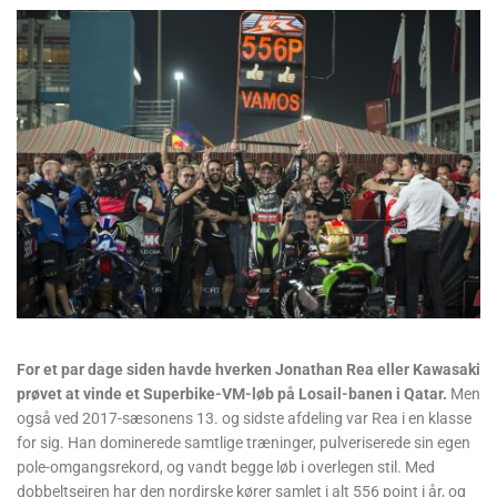
For et par dage siden havde hverken Jonathan Rea eller Kawasaki
prøvet at vinde et Superbike-VM-løb på Losail-banen i Qatar.
Men
også ved 2017-sæsonens 13. og sidste afdeling var Rea i en klasse
for sig. Han dominerede samtlige træninger, pulveriserede sin egen
pole-omgangsrekord, og vandt begge løb i overlegen stil. Med
dobbeltsejren har den nordirske kører samlet i alt 556 point i år, og