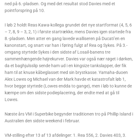
ned på 6.-pladsen. Og med det resultat stod Davies med et
pointforspring på 10.
I løb 2 holdt Reas Kawa-kollega grundet det nye startformat (4, 5, 6
– 7, 8, 9 – 3, 2, 1) i første startrække, mens Davies igen startede fra
8.-pladsen. Men atter en gang lavede walliseren på Ducati’en en
kanonstart, og snart var han i føring fulgt af Rea og Sykes. På 3.-
omgang styrtede Sykes i den sidste af Losail-banens tre
sammenhængende højrekurver. Davies var også nær røget i dørken,
da et baghjulsslip sende ham ud i en kingsize tankslapper, der fik
ham til at knuse kåbeglasset med sin brystkasse. Yamaha-duoen
Alex Lowes og Michael van der Mark havde et katastrofalt løb 1,
hvor begge styrtede (Lowes endda to gange), men i løb to kunne de
kæmpe om den sidste podieplacering, der endte med at gå til
Lowes.
Næste års VM i Superbike begynder traditionen tro på Phillip Island i
Australien den sidste weekend i februar.
VM-stilling efter 13 af 13 afdelinger: 1. Rea 556, 2. Davies 403, 3.