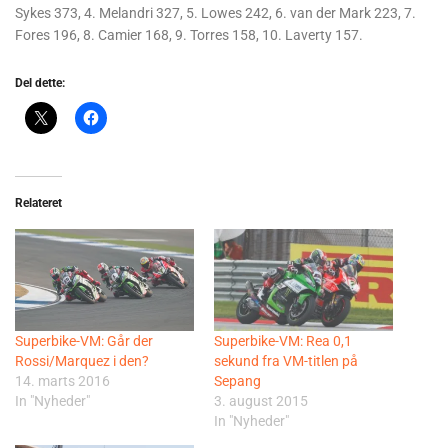
Sykes 373, 4. Melandri 327, 5. Lowes 242, 6. van der Mark 223, 7.
Fores 196, 8. Camier 168, 9. Torres 158, 10. Laverty 157.
Del dette:
Relateret
Superbike-VM: Går der
Superbike-VM: Rea 0,1
Rossi/Marquez i den?
sekund fra VM-titlen på
14. marts 2016
Sepang
In "Nyheder"
3. august 2015
In "Nyheder"