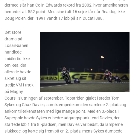
dermed slår han Colin Edwards rekord fra 2002, hvor amerikaneren
hentede i alt 552 point. Med sine i alt 16 sejre i år når Rea dog ikke
Doug Polen, der i 1991 vandt 17 løb på sin Ducati 888.
Det store
drama på
Losail-banen
handlede
imidlertid ikke
om Rea, der
allerede havde
sikret sig sit
tredje VM i træk
på Magny
Cours i slutningen af september. Topstriden gjaldt i stedet Tom
Sykes og Chaz Davies, som kæmpede om den samlede 2.-plads og
ankom til ørkenstaten med lige mange point. Med en 3.-plads i
Superpole havde Sykes et bedre udgangspunkt end Davies, der
startede løb 1 fra 8.-pladsen, men Davies var bedst, da lamperne
slukkede, og kørte sig frem på en 2.-plads, mens Sykes dumpede