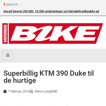
SENESTE
Ducati Desmo 250 MX: 15.000 omdrejninger og fuld elektronikpakke på
crossbanen
Superbillig KTM 390 Duke til
de hurtige
7 februar, 2018
Klavs Lyngfeldt