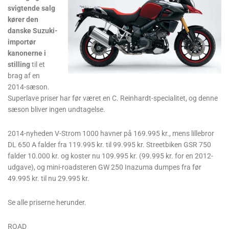
svigtende salg
kører den
danske Suzuki-
importør
kanonerne i
stilling
til et
brag af en
2014-sæson.
Superlave priser har før været en C. Reinhardt-specialitet, og denne
sæson bliver ingen undtagelse.
2014-nyheden V-Strom 1000 havner på 169.995 kr., mens lillebror
DL 650 A falder fra 119.995 kr. til 99.995 kr. Streetbiken GSR 750
falder 10.000 kr. og koster nu 109.995 kr. (99.995 kr. for en 2012-
udgave), og mini-roadsteren GW 250 Inazuma dumpes fra før
49.995 kr. til nu 29.995 kr.
Se alle priserne herunder.
ROAD