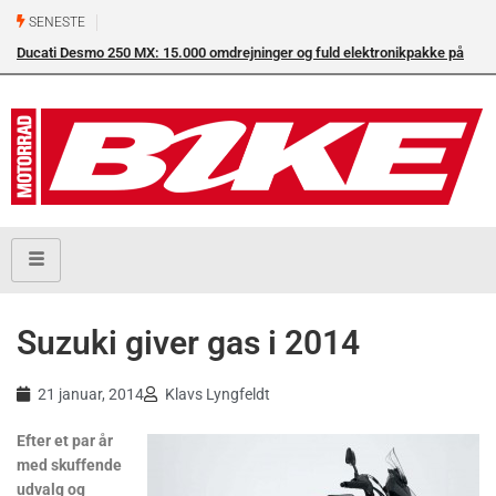
SENESTE
Ducati Desmo 250 MX: 15.000 omdrejninger og fuld elektronikpakke på
crossbanen
Suzuki giver gas i 2014
21 januar, 2014
Klavs Lyngfeldt
Efter et par år
med skuffende
udvalg og