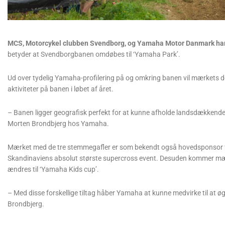
MCS, Motorcykel clubben Svendborg, og Yamaha Motor Danmark har m
betyder at Svendborgbanen omdøbes til ‘Yamaha Park’.
Ud over tydelig Yamaha-profilering på og omkring banen vil mærkets 
aktiviteter på banen i løbet af året.
– Banen ligger geografisk perfekt for at kunne afholde landsdækkende e
Morten Brondbjerg hos Yamaha.
Mærket med de tre stemmegafler er som bekendt også hovedsponsor f
Skandinaviens absolut største supercross event. Desuden kommer mærk
ændres til ‘Yamaha Kids cup’.
– Med disse forskellige tiltag håber Yamaha at kunne medvirke til at øg
Brondbjerg.