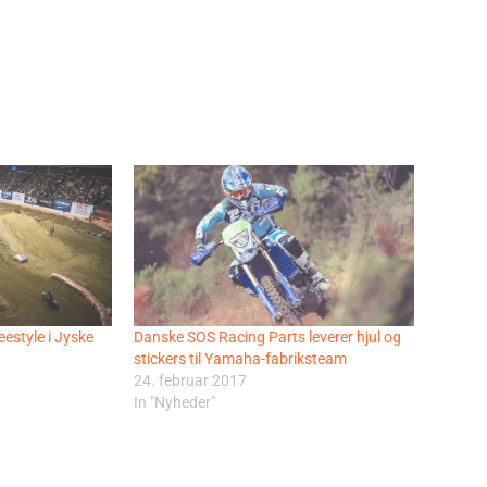
estyle i Jyske
Danske SOS Racing Parts leverer hjul og
stickers til Yamaha-fabriksteam
24. februar 2017
In "Nyheder"