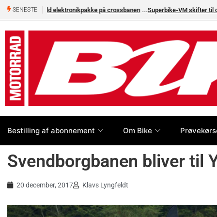
Superbike-VM skifter til carbon-bremser med Brembo som e
SENESTE
Bestilling af abonnement
Om Bike
Prøvekørs
Svendborgbanen bliver til
20 december, 2017
Klavs Lyngfeldt