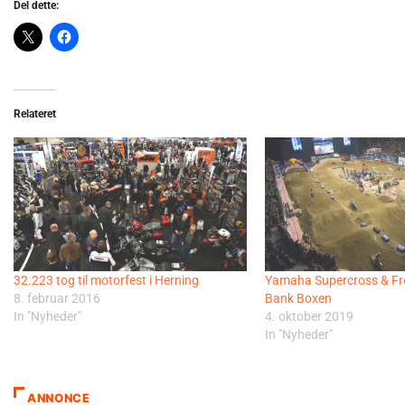
Del dette:
Relateret
32.223 tog til motorfest i Herning
Yamaha Supercross & Fre
8. februar 2016
Bank Boxen
In "Nyheder"
4. oktober 2019
In "Nyheder"
ANNONCE