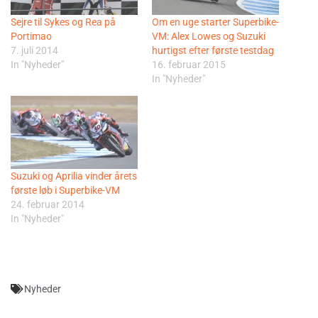
Sejre til Sykes og Rea på
Om en uge starter Superbike-
Portimao
VM: Alex Lowes og Suzuki
7. juli 2014
hurtigst efter første testdag
In "Nyheder"
16. februar 2015
In "Nyheder"
Suzuki og Aprilia vinder årets
første løb i Superbike-VM
24. februar 2014
In "Nyheder"
Nyheder