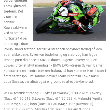
verdensmester
Tom Sykes er i
topform.
Det
viste den
britiske
Kawasaki-kører
ved at sætte
hurtigste tid på
anden og sidste
Phillip Island-testdag, før 2014-sæsonen begynder fredag på den
australske bane. Sykes var både hurtig og stabil, og han lagde
tirsdag pæn distance til Suzuki-duoen Eugene Laverty og Alex
Lowes. Efter et styrt mandag fik BMW EVO-køreren Sylvain Barrier
konstateret en mindre bækken-fraktur, så han kommer ikke til start i
årets første løb. Det samme gælder Team Pedercini Kawasaki’s
Luca Scassa, der altså også er grounded af et bækkenbrud.
WSBK-testtider tirsdag: 1. Sykes (Kawasaki) 1’30.239; 2. Laverty
(Suzuki) 1’30.513; 3.Lowes (Suzuki) 1’30.528; 4. Melandri (Aprilia)
1’30.579; 5. Giugliano (Ducati) 1’30.644; 6. Baz (Kawasaki)
1’30.757; 7. Guintoli (Aprilia) 1’30.766; 8. Haslam (Honda)