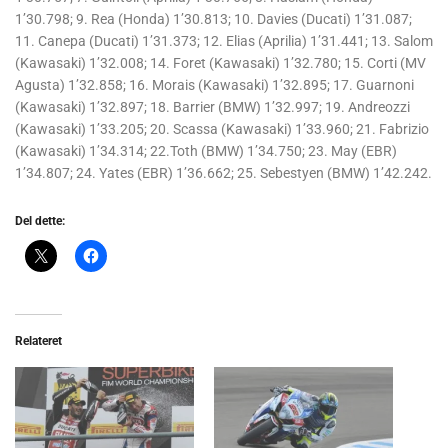
1’30.798; 9. Rea (Honda) 1’30.813; 10. Davies (Ducati) 1’31.087;
11. Canepa (Ducati) 1’31.373; 12. Elias (Aprilia) 1’31.441; 13. Salom
(Kawasaki) 1’32.008; 14. Foret (Kawasaki) 1’32.780; 15. Corti (MV
Agusta) 1’32.858; 16. Morais (Kawasaki) 1’32.895; 17. Guarnoni
(Kawasaki) 1’32.897; 18. Barrier (BMW) 1’32.997; 19. Andreozzi
(Kawasaki) 1’33.205; 20. Scassa (Kawasaki) 1’33.960; 21. Fabrizio
(Kawasaki) 1’34.314; 22.Toth (BMW) 1’34.750; 23. May (EBR)
1’34.807; 24. Yates (EBR) 1’36.662; 25. Sebestyen (BMW) 1’42.242.
Del dette:
Relateret