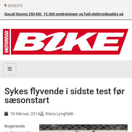
SENESTE
Ducati Desmo 250 MX: 15.000 omdrejninger og fuld elektronikpakke på
crossbanen
Sykes flyvende i sidste test før
sæsonstart
18 februar, 2014
Klavs Lyngfeldt
Regerende