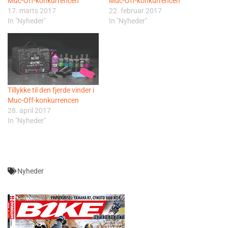
Muc-Off-konkurrencen
Muc-Off-konkurrencen
17. marts 2017
22. februar 2017
In "Nyheder"
In "Nyheder"
Tillykke til den fjerde vinder i
Muc-Off-konkurrencen
28. april 2017
In "Nyheder"
Nyheder