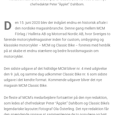
chefredaktør Peter “Äpplet” Dahlbom.
D
en 15. juni 2020 blev der indgået endnu en historisk aftale i
den nordiske magasinbranche. Denne gang mellem MCM
Förlag / Hallinta AB og Motorrad Nordic AB, hvor Sveriges to
førende motorcykelmagasiner inden for custom, ombygning og
klassiske motorcykler – MCM og Classic Bike – forenes med henblik
på at skabe et endnu stærkere og bedre livsstilsmagasin om
motorcykler.
Den sidste udgave af det hidtidige MCM bliver nr. 4 med udgivelse
den 9. juli, og samme dag udkommer Classic Bike nr. 6 som sidste
udgave i det kendte format. Kommende udgaver bliver det nye
magasin MCM Classic Bike.
De fleste af MCM’s medarbejdere fortsætter på den nye redaktion,
som ledes af chefredaktør Peter “Äpplet” Dahlbom og Classic Bike’s
legendariske layouter/fotograf Ola Österling. Det nye redaktion får
den spændende opgave at sammenlægge de to populære og højt