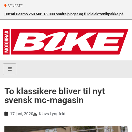
SENESTE
Ducati Desmo 250 MX: 15.000 omdrejninger og fuld elektronikpakke på
crossbanen
To klassikere bliver til nyt
svensk mc-magasin
17 juni, 2020
Klavs Lyngfeldt