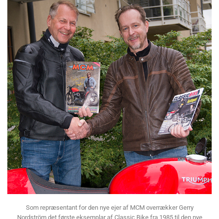
Som repræsentant for den nye ejer af MCM overrækker Gerry
Nordström det første eksemplar af Classic Bike fra 1985 til den nye