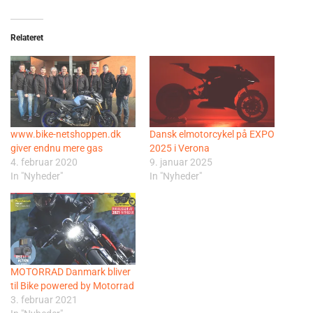
Relateret
www.bike-netshoppen.dk
Dansk elmotorcykel på EXPO
giver endnu mere gas
2025 i Verona
4. februar 2020
9. januar 2025
In "Nyheder"
In "Nyheder"
MOTORRAD Danmark bliver
til Bike powered by Motorrad
3. februar 2021