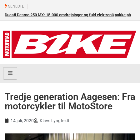
SENESTE
Ducati Desmo 250 MX: 15.000 omdrejninger og fuld elektronikpakke på
crossbanen
Tredje generation Aagesen: Fra
motorcykler til MotoStore
14 juli, 2020
Klavs Lyngfeldt