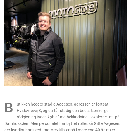
B
utikken hedder stadig Aagesen, adressen er fortsat
Hvidovrevej 3, og du får stadig den bedst tænkelige
rådgivning inden køb af mc-beklædning i lokalerne tæt på
Damhussøen. Men personalet har byttet roller, så Gitte Aagesen,
der kyndigt har klædt motorcyklister på i mere end 40 år, nu er