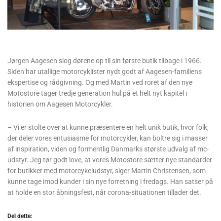
Jørgen Aagesen slog dørene op til sin første butik tilbage i 1966.
Siden har utallige motorcyklister nydt godt af Aagesen-familiens
ekspertise og rådgivning. Og med Martin ved roret af den nye
Motostore tager tredje generation hul på et helt nyt kapitel i
historien om Aagesen Motorcykler.
– Vi er stolte over at kunne præsentere en helt unik butik, hvor folk,
der deler vores entusiasme for motorcykler, kan boltre sig i masser
af inspiration, viden og formentlig Danmarks største udvalg af mc-
udstyr. Jeg tør godt love, at vores Motostore sætter nye standarder
for butikker med motorcykeludstyr, siger Martin Christensen, som
kunne tage imod kunder i sin nye forretning i fredags. Han satser på
at holde en stor åbningsfest, når corona-situationen tillader det.
Del dette: