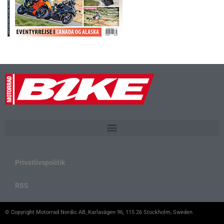
Privatlivspolitik
RSS
© Copyright Motorrad Nordic AB, Karlavägen 96, 115 26 Stockholm, Sweden