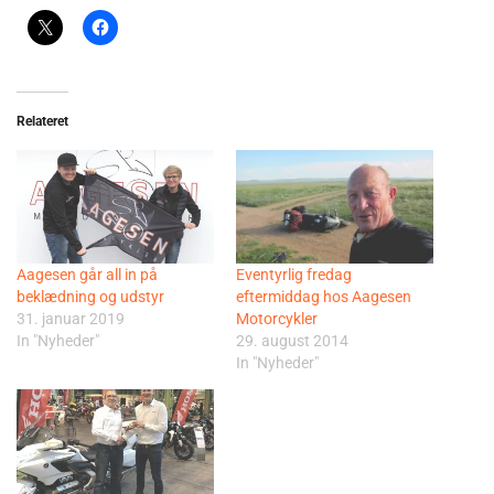
Relateret
Aagesen går all in på
Eventyrlig fredag
beklædning og udstyr
eftermiddag hos Aagesen
31. januar 2019
Motorcykler
In "Nyheder"
29. august 2014
In "Nyheder"