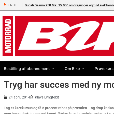
Ducati Desmo 250 MX: 15.000 omdrejninger og fuld elektron
SENESTE
Bestilling af abonnement
Om Bike
Prøvekørs
Tryg har succes med ny mc
24 april, 2014
Klavs Lyngfeldt
Tag et kørekursus og få 5 procent rabat på præmien – og drop kask
men bevar dækningen ved tyveri.
Sådan lyder hovedelementerne i en n