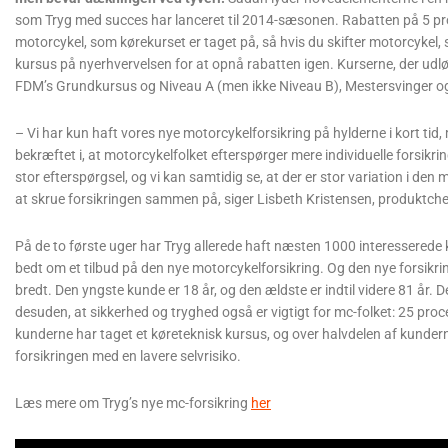
som Tryg med succes har lanceret til 2014-sæsonen. Rabatten på 5 pr
motorcykel, som kørekurset er taget på, så hvis du skifter motorcykel,
kursus på nyerhvervelsen for at opnå rabatten igen. Kurserne, der udløs
FDM’s Grundkursus og Niveau A (men ikke Niveau B), Mestersvinger o
– Vi har kun haft vores nye motorcykelforsikring på hylderne i kort tid, 
bekræftet i, at motorcykelfolket efterspørger mere individuelle forsikri
stor efterspørgsel, og vi kan samtidig se, at der er stor variation i de
at skrue forsikringen sammen på, siger Lisbeth Kristensen, produktchef
På de to første uger har Tryg allerede haft næsten 1000 interesserede 
bedt om et tilbud på den nye motorcykelforsikring. Og den nye forsikring
bredt. Den yngste kunde er 18 år, og den ældste er indtil videre 81 år. D
desuden, at sikkerhed og tryghed også er vigtigt for mc-folket: 25 pro
kunderne har taget et køreteknisk kursus, og over halvdelen af kunder
forsikringen med en lavere selvrisiko.
Læs mere om Tryg’s nye mc-forsikring
her