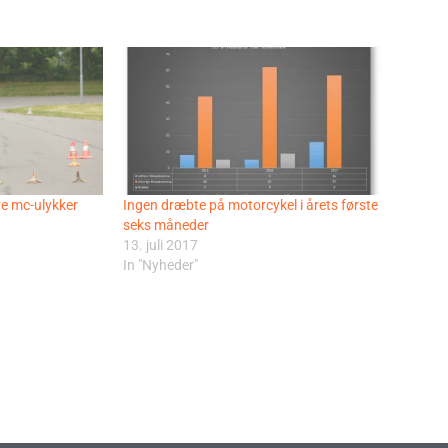
rre mc-ulykker
Ingen dræbte på motorcykel i årets første
seks måneder
13. juli 2017
In "Nyheder"