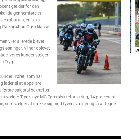
ocent gælder for den
 skal du gennemføre et
er rabatten, er f.eks.
g Racing4Fun Grøn klasse.
men vi er allerede blevet
ngsløsninger. Vi har oplevet
n måde, vores kunder vælger
 i Tryg.
kunder i røret, som har
 lader til at appellere
e første salgstal bekræfter
cent vælger Tryg’s nye MC Førerulykkeforsikring, 14 procent af
ne, som vælger at dække sig mod tyveri, vælger også at tegne