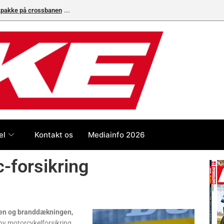
ikpakke på crossbanen
el
Kontakt os
Mediainfo 2026
-forsikring
oen og branddækningen,
y motorcykelforsikring,