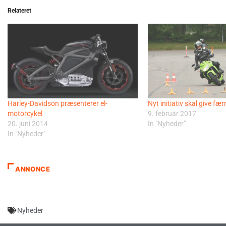
Relateret
Harley-Davidson præsenterer el-
Nyt initiativ skal give fæ
motorcykel
9. februar 2017
20. juni 2014
In "Nyheder"
In "Nyheder"
ANNONCE
Nyheder