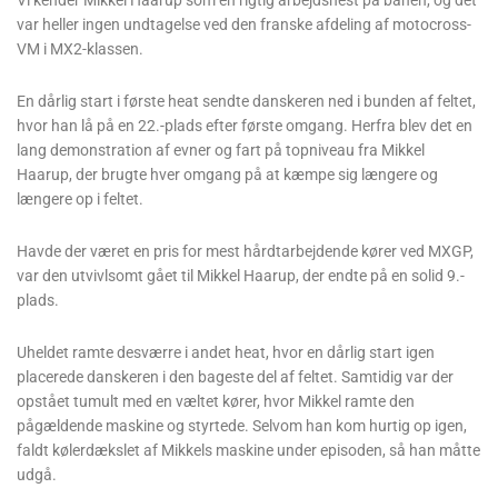
var heller ingen undtagelse ved den franske afdeling af motocross-
VM i MX2-klassen.
En dårlig start i første heat sendte danskeren ned i bunden af feltet,
hvor han lå på en 22.-plads efter første omgang. Herfra blev det en
lang demonstration af evner og fart på topniveau fra Mikkel
Haarup, der brugte hver omgang på at kæmpe sig længere og
længere op i feltet.
Havde der været en pris for mest hårdtarbejdende kører ved MXGP,
var den utvivlsomt gået til Mikkel Haarup, der endte på en solid 9.-
plads.
Uheldet ramte desværre i andet heat, hvor en dårlig start igen
placerede danskeren i den bageste del af feltet. Samtidig var der
opstået tumult med en væltet kører, hvor Mikkel ramte den
pågældende maskine og styrtede. Selvom han kom hurtig op igen,
faldt kølerdækslet af Mikkels maskine under episoden, så han måtte
udgå.