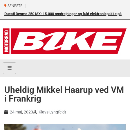
SENESTE
Ducati Desmo 250 MX: 15.000 omdrejninger og fuld elektronikpakke på
Su
crossbanen
en
Uheldig Mikkel Haarup ved VM
i Frankrig
24 maj, 2023
Klavs Lyngfeldt