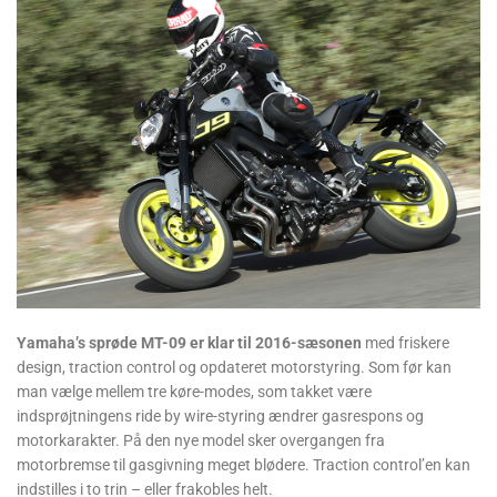
Yamaha’s sprøde MT-09 er klar til 2016-sæsonen
med friskere
design, traction control og opdateret motorstyring. Som før kan
man vælge mellem tre køre-modes, som takket være
indsprøjtningens ride by wire-styring ændrer gasrespons og
motorkarakter. På den nye model sker overgangen fra
motorbremse til gasgivning meget blødere. Traction control’en kan
indstilles i to trin – eller frakobles helt.