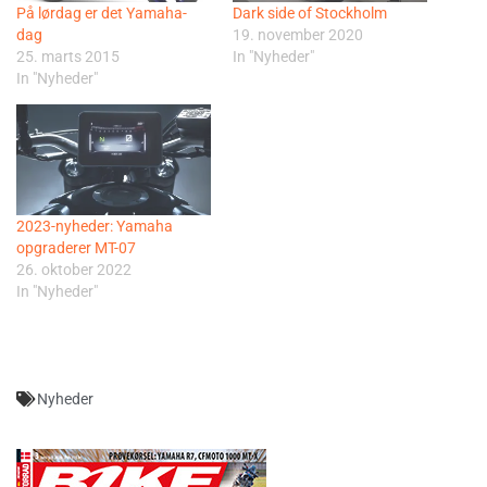
På lørdag er det Yamaha-
Dark side of Stockholm
dag
19. november 2020
25. marts 2015
In "Nyheder"
In "Nyheder"
2023-nyheder: Yamaha
opgraderer MT-07
26. oktober 2022
In "Nyheder"
Nyheder