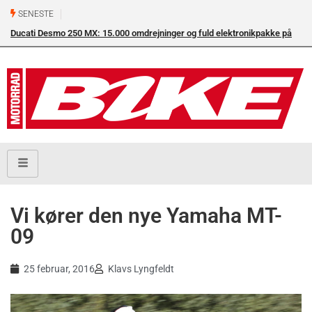
SENESTE
Ducati Desmo 250 MX: 15.000 omdrejninger og fuld elektronikpakke på
Su
crossbanen
en
Vi kører den nye Yamaha MT-
09
25 februar, 2016
Klavs Lyngfeldt