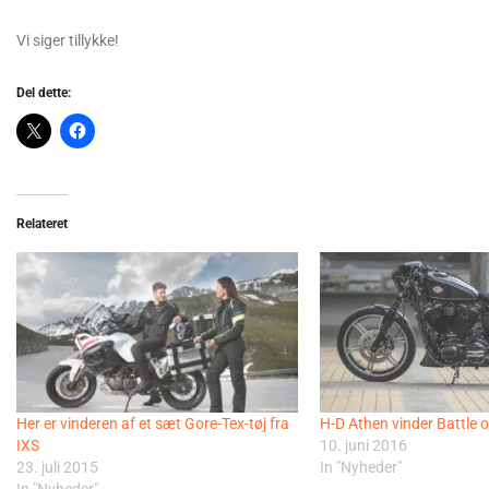
Vi siger tillykke!
Del dette:
Relateret
Her er vinderen af et sæt Gore-Tex-tøj fra
H-D Athen vinder Battle 
IXS
10. juni 2016
23. juli 2015
In "Nyheder"