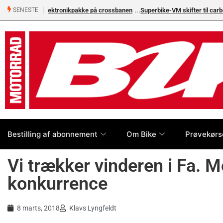
Superbike-VM skifter til carbon-bremser med Brembo som e
SENESTE
Bestilling af abonnement
Om Bike
Prøvekørs
Vi trækker vinderen i Fa. M
konkurrence
8 marts, 2018
Klavs Lyngfeldt