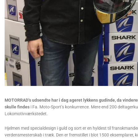
MOTORRAD’s udsendte har i dag ageret lykkens gudinde, da vindere
skulle findes
i Fa. Moto-Sport’s konkurrence. Mere end 200 deltagerkup
Lokomotivværkstedet.
Hjelmen med specialdesign i guld og sort er en hyldest til franskman
verdensmesterskab i træk. Den er fremstillet i blot 1500 eksemplarer,