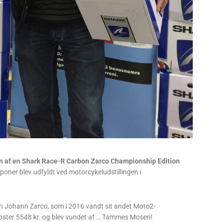
n af en Shark Race-R Carbon Zarco Championship Edition
oner blev udfyldt ved motorcykeludstillingen i
den Johann Zarco, som i 2016 vandt sit andet Moto2-
 koster 5548 kr. og blev vundet af … Tammes Mosen!