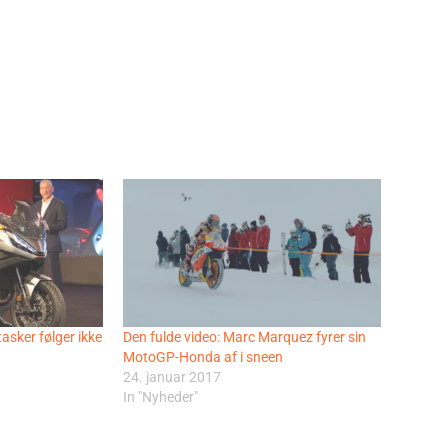
tasker følger ikke
Den fulde video: Marc Marquez fyrer sin
MotoGP-Honda af i sneen
24. januar 2017
In "Nyheder"