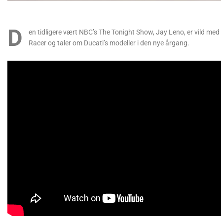
D
en tidligere vært NBC’s The Tonight Show, Jay Leno, er vild me
Racer og taler om Ducati’s modeller i den nye årgang.