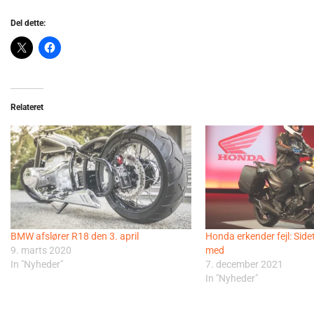
Del dette:
Relateret
BMW afslører R18 den 3. april
Honda erkender fejl: Side
9. marts 2020
med
In "Nyheder"
7. december 2021
In "Nyheder"