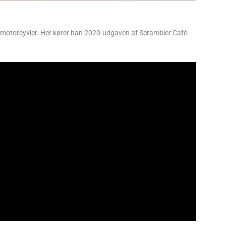
d motorcykler. Her kører han 2020-udgaven af Scrambler Café