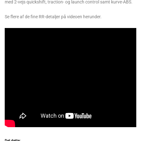
med 2-vejs quickshift, traction- og launch control samt kurve-ABS.
Se flere af de fine RR-detaljer på videoen herunder.
Del dette: