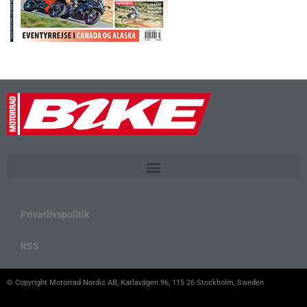
Privatlivspolitik
RSS
© Copyright Motorrad Nordic AB, Karlavägen 96, 115 26 Stockholm, Sweden