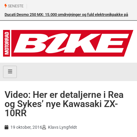
SENESTE
Ducati Desmo 250 MX: 15.000 omdrejninger og fuld elektronikpakke på
crossbanen
Video: Her er detaljerne i Rea
og Sykes’ nye Kawasaki ZX-
10RR
19 oktober, 2016
Klavs Lyngfeldt