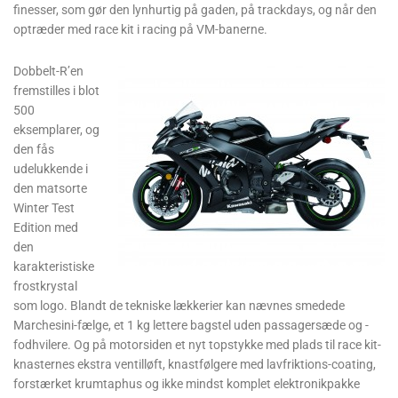
finesser, som gør den lynhurtig på gaden, på trackdays, og når den
optræder med race kit i racing på VM-banerne.
Dobbelt-R’en
fremstilles i blot
500
eksemplarer, og
den fås
udelukkende i
den matsorte
Winter Test
Edition med
den
karakteristiske
frostkrystal
som logo. Blandt de tekniske lækkerier kan nævnes smedede
Marchesini-fælge, et 1 kg lettere bagstel uden passagersæde og -
fodhvilere. Og på motorsiden et nyt topstykke med plads til race kit-
knasternes ekstra ventilløft, knastfølgere med lavfriktions-coating,
forstærket krumtaphus og ikke mindst komplet elektronikpakke