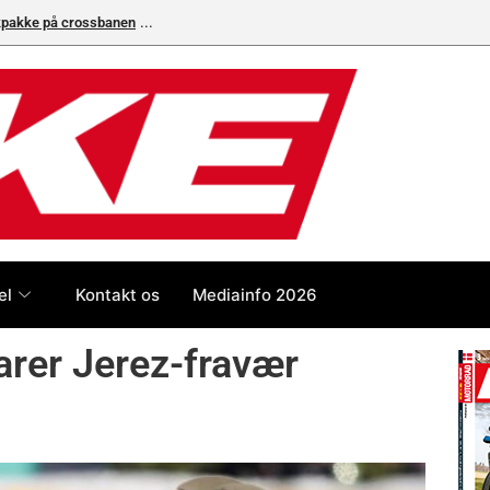
ikpakke på crossbanen
Superbike-VM skifter til carbon-bremser med Bremb
el
Kontakt os
Mediainfo 2026
arer Jerez-fravær