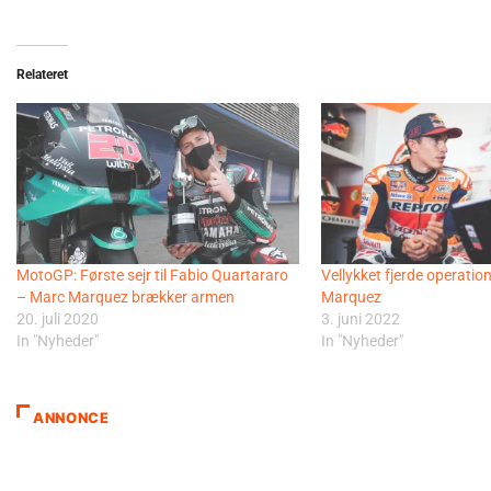
Relateret
MotoGP: Første sejr til Fabio Quartararo
Vellykket fjerde operatio
– Marc Marquez brækker armen
Marquez
20. juli 2020
3. juni 2022
In "Nyheder"
In "Nyheder"
ANNONCE