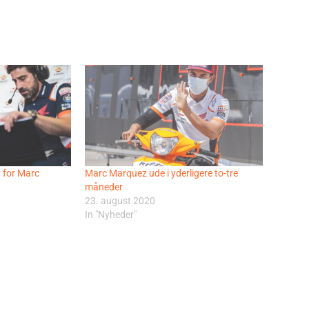
n for Marc
Marc Marquez ude i yderligere to-tre
måneder
23. august 2020
In "Nyheder"