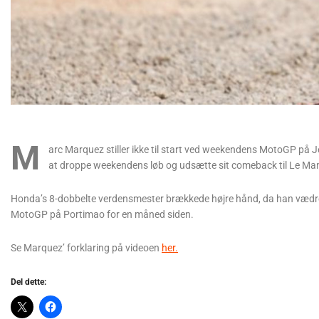
M
arc Marquez stiller ikke til start ved weekendens MotoGP på Je
at droppe weekendens løb og udsætte sit comeback til Le Man
Honda’s 8-dobbelte verdensmester brækkede højre hånd, da han vædred
MotoGP på Portimao for en måned siden.
Se Marquez’ forklaring på videoen
her.
Del dette: