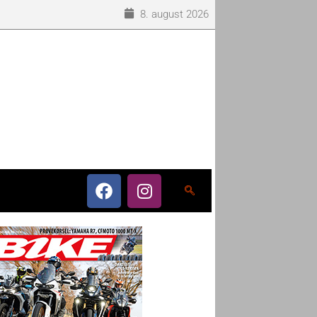
8. august 2026
o som eneleverandør