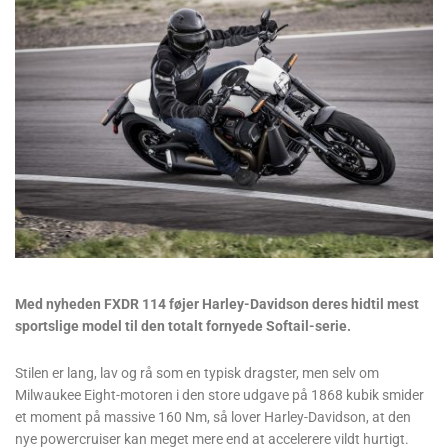
Med nyheden FXDR 114 føjer Harley-Davidson deres hidtil mest
sportslige model til den totalt fornyede Softail-serie.
Stilen er lang, lav og rå som en typisk dragster, men selv om
Milwaukee Eight-motoren i den store udgave på 1868 kubik smider
et moment på massive 160 Nm, så lover Harley-Davidson, at den
nye powercruiser kan meget mere end at accelerere vildt hurtigt.