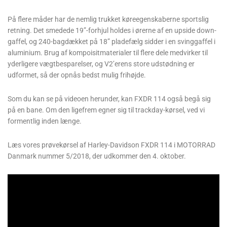
På flere måder har de nemlig trukket køreegenskaberne sportslig
retning. Det smedede 19”-forhjul holdes i ørerne af en upside down-
gaffel, og 240-bagdækket på 18” pladefælg sidder i en svinggaffel i
aluminium. Brug af kompoisitmaterialer til flere dele medvirker til
yderligere vægtbesparelser, og V2’erens store udstødning er
udformet, så der opnås bedst mulig frihøjde.
Som du kan se på videoen herunder, kan FXDR 114 også begå sig
på en bane. Om den ligefrem egner sig til trackday-kørsel, ved vi
formentlig inden længe.
Læs vores prøvekørsel af Harley-Davidson FXDR 114 i MOTORRAD
Danmark nummer 5/2018, der udkommer den 4. oktober.