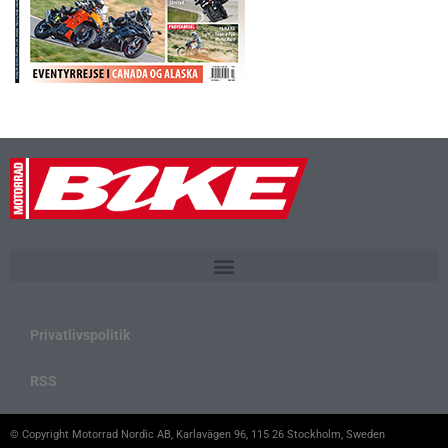
Privatlivspolitik
RSS
© Copyright Motorrad Nordic AB, Karlavägen 96, 115 26 Stockholm, Sweden