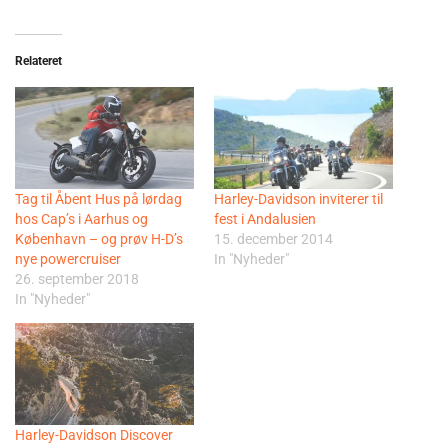
Relateret
Tag til Åbent Hus på lørdag
Harley-Davidson inviterer til
hos Cap’s i Aarhus og
fest i Andalusien
København – og prøv H-D’s
15. december 2014
nye powercruiser
In "Nyheder"
26. september 2018
In "Nyheder"
Harley-Davidson Discover