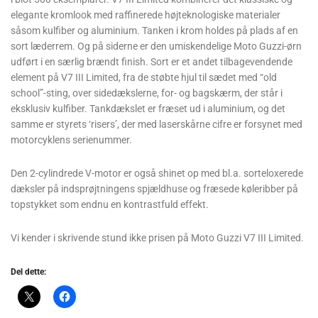
elegante kromlook med raffinerede højteknologiske materialer
såsom kulfiber og aluminium. Tanken i krom holdes på plads af en
sort læderrem. Og på siderne er den umiskendelige Moto Guzzi-ørn
udført i en særlig brændt finish. Sort er et andet tilbagevendende
element på V7 III Limited, fra de støbte hjul til sædet med “old
school”-sting, over sidedækslerne, for- og bagskærm, der står i
eksklusiv kulfiber. Tankdækslet er fræset ud i aluminium, og det
samme er styrets ‘risers’, der med laserskårne cifre er forsynet med
motorcyklens serienummer.
Den 2-cylindrede V-motor er også shinet op med bl.a. sorteloxerede
dæksler på indsprøjtningens spjældhuse og fræsede køleribber på
topstykket som endnu en kontrastfuld effekt.
Vi kender i skrivende stund ikke prisen på Moto Guzzi V7 III Limited.
Del dette: