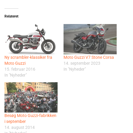
Relateret
Ny scrambler-klassiker fra
Moto Guzzi V7 Stone Corsa
Moto Guzzi
14. september 2023
15. februar 2016
In "Nyheder"
In "Nyheder"
Besøg Moto Guzzi-fabrikken
i september
14. august 2014