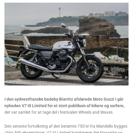
I den sydvestfranske badeby Biarritz afslørede Moto Guzzi i går
nyheden V7 III Limited for et stort publikum af bikere og surfere,
der var samlet for at tage del i festivalen Wheels and Waves.
Den seneste fortolkning af den berømte 750’er fra Mandello bygges
i blot 500 eksemplarer. V7 III Limited kombinerer det klassiske og