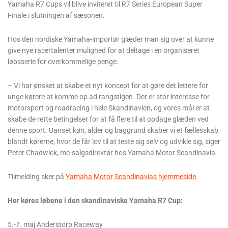
Yamaha R7 Cups vil blive inviteret til R7 Series European Super
Finale i slutningen af sæsonen.
Hos den nordiske Yamaha-importør glæder man sig over at kunne
give nye racertalenter mulighed for at deltage i en organiseret
løbsserie for overkommelige penge.
– Vi har ønsket at skabe et nyt koncept for at gøre det lettere for
unge kørere at komme op ad rangstigen. Der er stor interesse for
motorsport og roadracing i hele Skandinavien, og vores mål er at
skabe de rette betingelser for at få flere til at opdage glæden ved
denne sport. Uanset køn, alder og baggrund skaber vi et fællesskab
blandt kørerne, hvor de får lov til at teste sig selv og udvikle sig, siger
Peter Chadwick, mc-salgsdirektør hos Yamaha Motor Scandinavia
.
Tilmelding sker på
Yamaha Motor Scandinavias hjemmeside
.
Her køres løbene i den skandinaviske Yamaha R7 Cup:
5.-7. maj Anderstorp Raceway