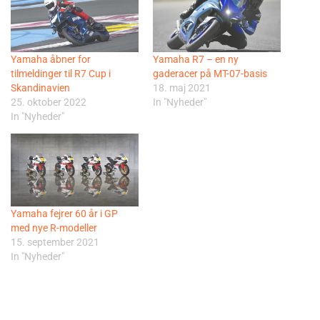
Yamaha åbner for
Yamaha R7 – en ny
tilmeldinger til R7 Cup i
gaderacer på MT-07-basis
Skandinavien
18. maj 2021
25. oktober 2022
In "Nyheder"
In "Nyheder"
Yamaha fejrer 60 år i GP
med nye R-modeller
15. september 2021
In "Nyheder"