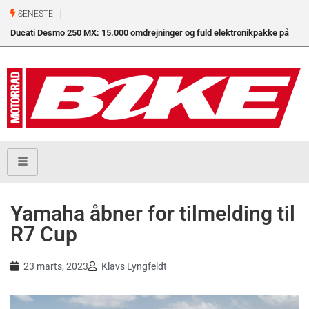
SENESTE
Ducati Desmo 250 MX: 15.000 omdrejninger og fuld elektronikpakke på
Su
crossbanen
en
Yamaha åbner for tilmelding til
R7 Cup
23 marts, 2023
Klavs Lyngfeldt