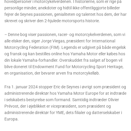
hovedpersoner i motorcykelverdenen. I historierne, som er rige på
personlige minder, anekdoter og hidtil ikke offentliggjorte billeder
fejrer de Seynes passionen, genialiteten og talentet hos dem, der har
skrevet og skriver den 2-hjulede motorsports historie.
– Denne bog viser passionen, racer- og motorcykelverdenen, som vi
alle elsker den, siger Jorge Viegas, præsident for International
Motorcycling Federation (FIM). Legends er udgivet på både engelsk
og fransk og kan bestilles online hos Yamaha Motor eller købes hos
din lokale Yamaha-forhandler. Overskuddet fra salget af bogen vil
blive doneret til Endowment Fund for Motorcycling Sport Heritage,
en organisation, der bevarer arven fra motorcykelløb.
Fra 1. januar 2024 stopper Eric de Seynes i øvrigt som præsident og
administrerende direktør hos Yamaha Motor Europe for at indtræde
i selskabets bestyrelse som formand. Samtidig indtræder Olivier
Prévost, der i øjeblikket er vicepræsident, som præsident og
administrerende direktør for YME, dets filialer og datterselskaber i
Europa.