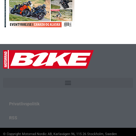
Privatlivspolitik
RSS
© Copyright Motorrad Nordic AB, Karlavägen 96, 115 26 Stockholm, Sweden