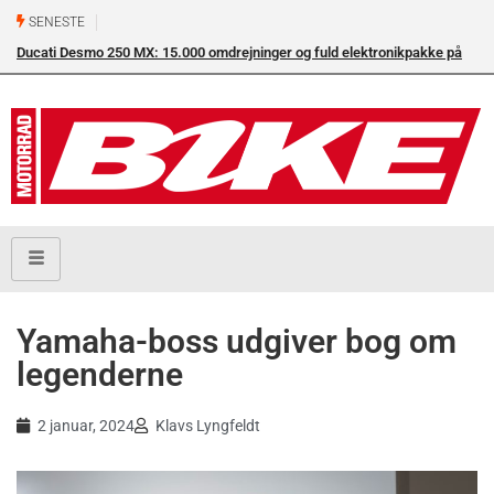
SENESTE
Ducati Desmo 250 MX: 15.000 omdrejninger og fuld elektronikpakke på
crossbanen
Yamaha-boss udgiver bog om
legenderne
2 januar, 2024
Klavs Lyngfeldt