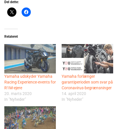
Del dette:
Relateret
Yamaha udskyder Yamaha
Yamaha forlænger
Racing Experience-events for
garantiperioden som svar på
R1M-ejere
Coronavirus-begrænsninger
20. marts 2020
14. april 2020
In "Nyheder"
In "Nyheder"