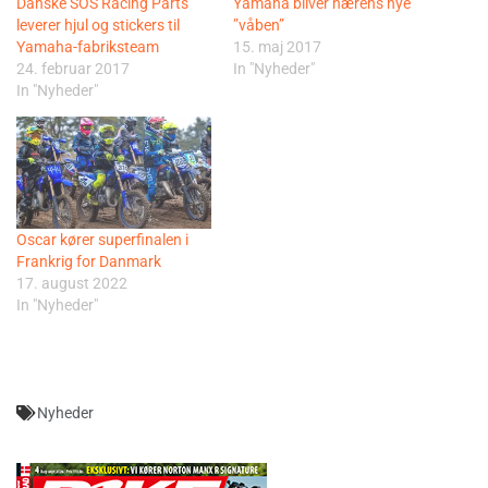
Danske SOS Racing Parts
Yamaha bliver hærens nye
leverer hjul og stickers til
”våben”
Yamaha-fabriksteam
15. maj 2017
24. februar 2017
In "Nyheder"
In "Nyheder"
Oscar kører superfinalen i
Frankrig for Danmark
17. august 2022
In "Nyheder"
Nyheder