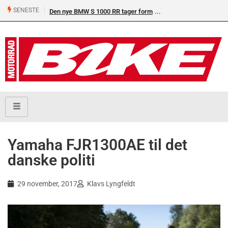
SENESTE
Den nye BMW S 1000 RR tager form
Ducati Desmo 250 MX:
omdrejninger og fuld e
på crossbanen
Yamaha FJR1300AE til det
danske politi
29 november, 2017
Klavs Lyngfeldt