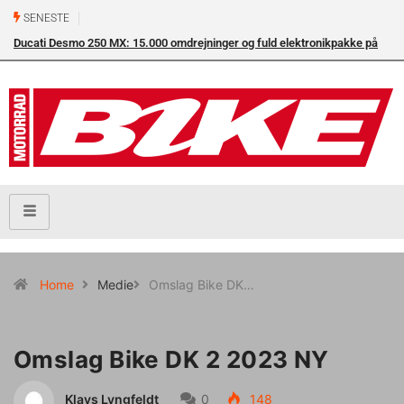
SENESTE
Ducati Desmo 250 MX: 15.000 omdrejninger og fuld elektronikpakke på
crossbanen
Home
Medie
Omslag Bike DK…
Omslag Bike DK 2 2023 NY
Klavs Lyngfeldt
0
148